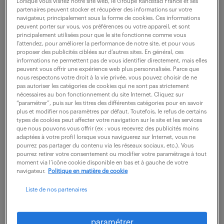
Lorsque vous visitez notre site web, le Groupe Randstad France et ses
partenaires peuvent stocker et récupérer des informations sur votre
navigateur, principalement sous la forme de cookies. Ces informations
ne ratez aucune
peuvent porter sur vous, vos préférences ou votre appareil, et sont
principalement utilisées pour que le site fonctionne comme vous
l’attendez, pour améliorer la performance de notre site, et pour vous
opportunité.
proposer des publicités ciblées sur d’autres sites. En général, ces
informations ne permettent pas de vous identifier directement, mais elles
peuvent vous offrir une expérience web plus personnalisée. Parce que
nous respectons votre droit à la vie privée, vous pouvez choisir de ne
recevez chaque semaine par mail les offres qui
pas autoriser les catégories de cookies qui ne sont pas strictement
correspondent à votre dernière recherche.
nécessaires au bon fonctionnement du site Internet. Cliquez sur
“paramétrer”, puis sur les titres des différentes catégories pour en savoir
plus et modifier nos paramètres par défaut. Toutefois, le refus de certains
types de cookies peut affecter votre navigation sur le site et les services
créer une alerte
que nous pouvons vous offrir (ex : vous recevrez des publicités moins
adaptées à votre profil lorsque vous naviguerez sur Internet, vous ne
pourrez pas partager du contenu via les réseaux sociaux, etc.). Vous
pourrez retirer votre consentement ou modifier votre paramétrage à tout
moment via l’icône cookie disponible en bas et à gauche de votre
navigateur.
Politique en matière de cookie
Liste de nos partenaires
partagez-nous
votre CV !
paramétrer