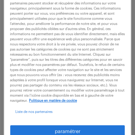
partenaires peuvent stocker et récupérer des informations sur votre
navigateur, principalement sous la forme de cookies. Ces informations
peuvent porter sur vous, vos préférences ou votre appareil, et sont
ne ratez aucune
principalement utilisées pour que le site fonctionne comme vous
l’attendez, pour améliorer la performance de notre site, et pour vous
opportunité.
proposer des publicités ciblées sur d’autres sites. En général, ces
informations ne permettent pas de vous identifier directement, mais elles
peuvent vous offrir une expérience web plus personnalisée. Parce que
nous respectons votre droit à la vie privée, vous pouvez choisir de ne
recevez chaque semaine par mail les offres qui
pas autoriser les catégories de cookies qui ne sont pas strictement
correspondent à votre dernière recherche.
nécessaires au bon fonctionnement du site Internet. Cliquez sur
“paramétrer”, puis sur les titres des différentes catégories pour en savoir
plus et modifier nos paramètres par défaut. Toutefois, le refus de certains
types de cookies peut affecter votre navigation sur le site et les services
créer une alerte
que nous pouvons vous offrir (ex : vous recevrez des publicités moins
adaptées à votre profil lorsque vous naviguerez sur Internet, vous ne
pourrez pas partager du contenu via les réseaux sociaux, etc.). Vous
pourrez retirer votre consentement ou modifier votre paramétrage à tout
moment via l’icône cookie disponible en bas et à gauche de votre
navigateur.
Politique en matière de cookie
Liste de nos partenaires
partagez-nous
paramétrer
votre CV !