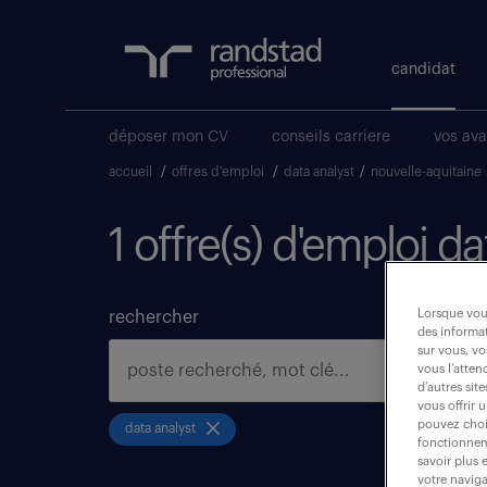
candidat
déposer mon CV
conseils carriere
vos av
accueil
/
offres d'emploi
/
data analyst
/
nouvelle-aquitaine
1 offre(s) d'emploi d
Lorsque vous
rechercher
des informat
sur vous, vo
vous l’atten
d’autres sit
vous offrir 
pouvez chois
data analyst
fonctionneme
savoir plus 
votre naviga