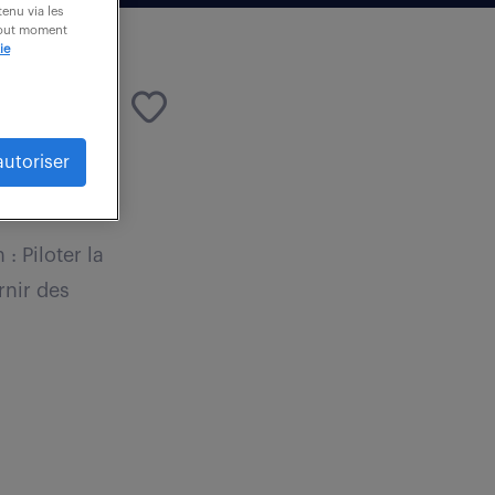
enu via les
 tout moment
ie
autoriser
: Piloter la
rnir des