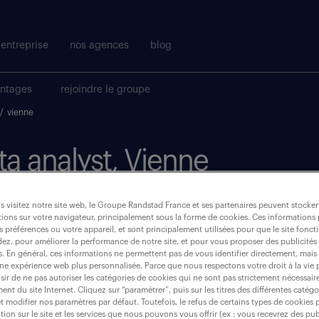
entreprise
nos agences
blog
antages
rejoindre le groupe
/
vienne
ata analyst, Vienne
 visitez notre site web, le Groupe Randstad France et ses partenaires peuvent stocker
où ?
ions sur votre navigateur, principalement sous la forme de cookies. Ces informations
s préférences ou votre appareil, et sont principalement utilisées pour que le site fo
dez, pour améliorer la performance de notre site, et pour vous proposer des publicités 
CDI
(1)
es. En général, ces informations ne permettent pas de vous identifier directement, mais
une expérience web plus personnalisée. Parce que nous respectons votre droit à la vie 
ir de ne pas autoriser les catégories de cookies qui ne sont pas strictement nécessair
vienne (86)
nt du site Internet. Cliquez sur “paramétrer”, puis sur les titres des différentes catég
et modifier nos paramètres par défaut. Toutefois, le refus de certains types de cookies 
tion sur le site et les services que nous pouvons vous offrir (ex : vous recevrez des pu