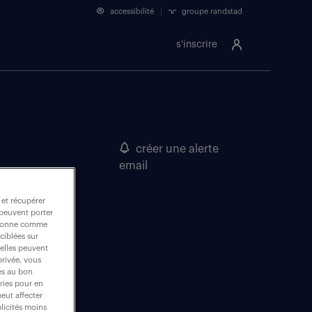
accessibilité
groupe randstad
s'inscrire
créer une alerte
email
 et récupérer
 peuvent porter
nctionne comme
ciblées sur
 elles peuvent
privée, vous
es au bon
ories pour en
peut affecter
blicités moins