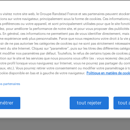
 visitez notre site web, le Groupe Randstad France et ses partenaires peuvent stocker
ions sur votre navigateur, principalement sous la forme de cookies. Ces informations
s préférences ou votre appareil, et sont principalement utilisées pour que le site fo
f/h)
dez, pour améliorer la performance de notre site, et pour vous proposer des publicités 
es. En général, ces informations ne permettent pas de vous identifier directement, mais
une expérience web plus personnalisée. Parce que nous respectons votre droit à la vie 
ir de ne pas autoriser les catégories de cookies qui ne sont pas strictement nécessair
nt du site Internet. Cliquez sur “paramétrer”, puis sur les titres des différentes catég
intérim
6 mois
3 994 € / mois
et modifier nos paramètres par défaut. Toutefois, le refus de certains types de cookies 
tion sur le site et les services que nous pouvons vous offrir (ex : vous recevrez des pu
otre profil lorsque vous naviguerez sur Internet, vous ne pourrez pas partager du cont
erations offre une vision claire, maximise la valeur 
iaux, etc.). Vous pourrez retirer votre consentement ou modifier votre paramétrage à
cookie disponible en bas et à gauche de votre navigateur.
Politique en matière de cook
es, garantit une applicabilité centrée sur l'utilisateu
os partenaires
métrer
tout rejeter
tout 