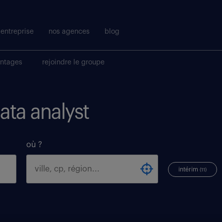
entreprise
nos agences
blog
antages
rejoindre le groupe
data analyst
où ?
intérim
(11)