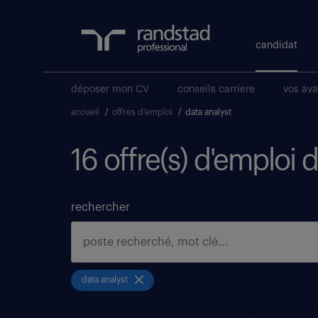
candidat
déposer mon CV
conseils carriere
vos av
accueil
/
offres d'emploi
/
data analyst
16 offre(s) d'emploi 
rechercher
data analyst