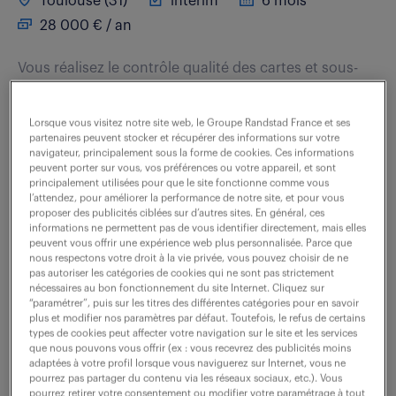
Toulouse (31)
intérim
6 mois
28 000 € / an
Vous réalisez le contrôle qualité des cartes et sous-
ensembles des équipements fabriqués. L'activité
comprend pour l'essentiel : - Le contrôle des cartes et
Lorsque vous visitez notre site web, le Groupe Randstad France et ses
partenaires peuvent stocker et récupérer des informations sur votre
des assemblages d'équipements . -...
navigateur, principalement sous la forme de cookies. Ces informations
peuvent porter sur vous, vos préférences ou votre appareil, et sont
principalement utilisées pour que le site fonctionne comme vous
l’attendez, pour améliorer la performance de notre site, et pour vous
voir l'offre
proposer des publicités ciblées sur d’autres sites. En général, ces
informations ne permettent pas de vous identifier directement, mais elles
peuvent vous offrir une expérience web plus personnalisée. Parce que
nous respectons votre droit à la vie privée, vous pouvez choisir de ne
pas autoriser les catégories de cookies qui ne sont pas strictement
controleur qualite électrique (f/h)
nécessaires au bon fonctionnement du site Internet. Cliquez sur
“paramétrer”, puis sur les titres des différentes catégories pour en savoir
plus et modifier nos paramètres par défaut. Toutefois, le refus de certains
10 juin 2026
types de cookies peut affecter votre navigation sur le site et les services
que nous pouvons vous offrir (ex : vous recevrez des publicités moins
adaptées à votre profil lorsque vous naviguerez sur Internet, vous ne
Blagnac (31)
intérim
6 mois
pourrez pas partager du contenu via les réseaux sociaux, etc.). Vous
28 000 - 34 000 € / an
pourrez retirer votre consentement ou modifier votre paramétrage à tout