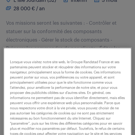
L Isle Jourdain (32)
intérim
3 mois
28 000 € / an
Vos missions seront les suivantes : - Contrôler et
statuer sur la conformité des composants
électroniques - Gérer le stock de composants -
Préparer les commandes de nos clients - Éditer les...
Lorsque vous visitez notre site web, le Groupe Randstad France et ses
partenaires peuvent stocker et récupérer des informations sur votre
voir l'offre
navigateur, principalement sous la forme de cookies. Ces informations
peuvent porter sur vous, vos préférences ou votre appareil, et sont
principalement utilisées pour que le site fonctionne comme vous
l’attendez, pour améliorer la performance de notre site, et pour vous
proposer des publicités ciblées sur d’autres sites. En général, ces
controleur qualite cartes
informations ne permettent pas de vous identifier directement, mais elles
peuvent vous offrir une expérience web plus personnalisée. Parce que
electroniques (f/h)
nous respectons votre droit à la vie privée, vous pouvez choisir de ne
pas autoriser les catégories de cookies qui ne sont pas strictement
nécessaires au bon fonctionnement du site Internet. Cliquez sur
28 juillet 2026
“paramétrer”, puis sur les titres des différentes catégories pour en savoir
plus et modifier nos paramètres par défaut. Toutefois, le refus de certains
types de cookies peut affecter votre navigation sur le site et les services
Toulouse (31)
intérim
6 mois