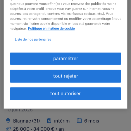
que nous pouvons vous offrir (ex : vous recevrez des publicités moins
28 000 € / an
adaptées à votre profil lorsque vous naviguerez sur Internet, vous ne
pourrez pas partager du contenu via les réseaux sociaux, etc.). Vous
pourrez retirer votre consentement ou modifier votre paramétrage à tout
Vous réalisez le contrôle qualité des cartes et sous-
moment via l’icône cookie disponible en bas et à gauche de votre
navigateur.
Politique en matière de cookie
ensembles des équipements fabriqués. L'activité
comprend pour l'essentiel : - Le contrôle des cartes et
Liste de nos partenaires
des assemblages d'équipements . -...
paramétrer
voir l'offre
tout rejeter
tout autoriser
controleur qualite électrique (f/h)
10 juin 2026
Blagnac (31)
intérim
6 mois
28 000 - 34 000 € / an