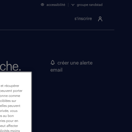
accessibilité
groupe randstad
s'inscrire
rche.
créer une alerte
email
 et récupérer
 peuvent porter
nctionne comme
ciblées sur
 elles peuvent
privée, vous
es au bon
ories pour en
peut affecter
blicités moins