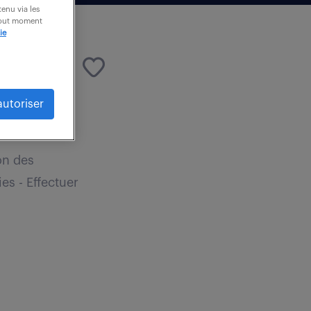
enu via les
 tout moment
ie
autoriser
ion des
es - Effectuer