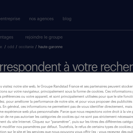
entreprise
nos agences
blog
antages
rejoindre le groupe
ue
/
cdd
/
occitanie
/
haute-garonne
correspondent à votre reche
où ?
 visitez notre site web, le Groupe Randstad France et ses partenaires peuvent stocker
ions sur votre navigateur, principalement sous la forme de cookies. Ces informations
s préférences ou votre appareil, et sont principalement utilisées pour que le site fo
CDD
dez, pour améliorer la performance de notre site, et pour vous proposer des publicités 
(1)
es. En général, ces informations ne permettent pas de vous identifier directement, mais
une expérience web plus personnalisée. Parce que nous respectons votre droit à la vie 
ir de ne pas autoriser les catégories de cookies qui ne sont pas strictement nécessair
haute-garonne (31)
nt du site Internet. Cliquez sur “paramétrer”, puis sur les titres des différentes catég
et modifier nos paramètres par défaut. Toutefois, le refus de certains types de cookies 
tion sur le site et les services que nous pouvons vous offrir (ex : vous recevrez des pu