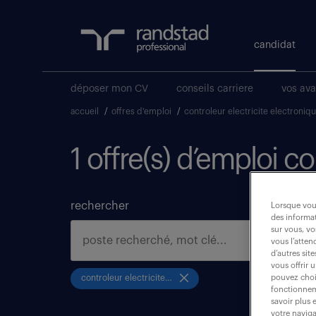
candidat
déposer mon CV
conseils carriere
vos av
accueil
/
offres d'emploi
/
controleur electricite electroniq
1 offre(s) d’emploi 
rechercher
Lorsque vous
des informat
sur vous, vo
vous l’atten
d’autres sit
vous offrir 
pouvez chois
controleur electricite electronique
fonctionneme
savoir plus 
votre naviga