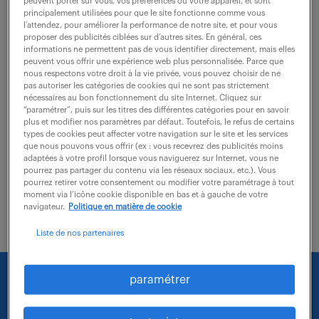
peuvent porter sur vous, vos préférences ou votre appareil, et sont
principalement utilisées pour que le site fonctionne comme vous
l’attendez, pour améliorer la performance de notre site, et pour vous
Rattaché(e) directement à la Responsable des
proposer des publicités ciblées sur d’autres sites. En général, ces
informations ne permettent pas de vous identifier directement, mais elles
Relations Sociales, vous jouez un rôle pivot dans
peuvent vous offrir une expérience web plus personnalisée. Parce que
l'animation du dialogue social et le respect des
nous respectons votre droit à la vie privée, vous pouvez choisir de ne
pas autoriser les catégories de cookies qui ne sont pas strictement
obligations légales de l'entreprise. Vos missions...
nécessaires au bon fonctionnement du site Internet. Cliquez sur
“paramétrer”, puis sur les titres des différentes catégories pour en savoir
plus et modifier nos paramètres par défaut. Toutefois, le refus de certains
types de cookies peut affecter votre navigation sur le site et les services
voir l'offre
que nous pouvons vous offrir (ex : vous recevrez des publicités moins
adaptées à votre profil lorsque vous naviguerez sur Internet, vous ne
pourrez pas partager du contenu via les réseaux sociaux, etc.). Vous
pourrez retirer votre consentement ou modifier votre paramétrage à tout
moment via l’icône cookie disponible en bas et à gauche de votre
navigateur.
Politique en matière de cookie
Liste de nos partenaires
Nous faisons le maximum pour trouver un emploi
paramétrer
qui vous correspond parmi nos offres :