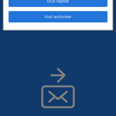
tout rejeter
- métier et compétences : controleur de gestion
sociale
tout autoriser
- contrat : interim
- lieu : hauts-de-seine