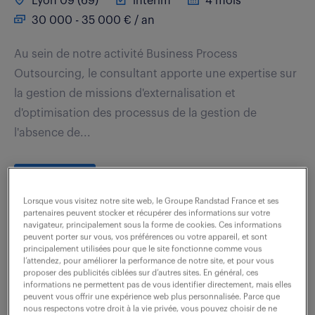
Lyon 09 (69)
intérim
4 mois
30 000 - 35 000 € / an
Au sein de notre activité Business Process
Outsourcing, le consultant apporte une expertise sur
la gestion de missions d'externalisation et
d'optimisation des processus de la gestion de
l'absence de...
voir l'offre
Lorsque vous visitez notre site web, le Groupe Randstad France et ses
partenaires peuvent stocker et récupérer des informations sur votre
navigateur, principalement sous la forme de cookies. Ces informations
peuvent porter sur vous, vos préférences ou votre appareil, et sont
contrôleur de gestion social f/h
principalement utilisées pour que le site fonctionne comme vous
l’attendez, pour améliorer la performance de notre site, et pour vous
(f/h)
proposer des publicités ciblées sur d’autres sites. En général, ces
informations ne permettent pas de vous identifier directement, mais elles
peuvent vous offrir une expérience web plus personnalisée. Parce que
17 juillet 2026
nous respectons votre droit à la vie privée, vous pouvez choisir de ne