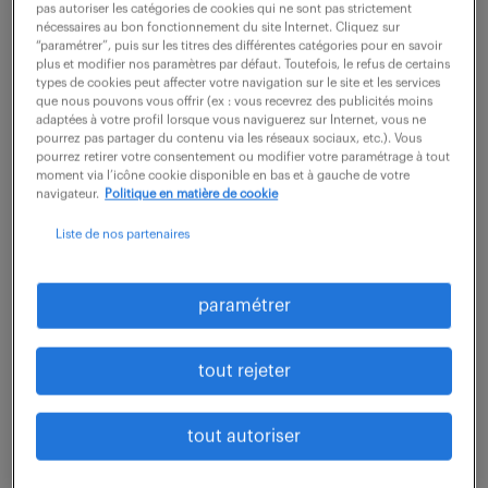
pas autoriser les catégories de cookies qui ne sont pas strictement
Puteaux (92)
CDD
18 mois
nécessaires au bon fonctionnement du site Internet. Cliquez sur
“paramétrer”, puis sur les titres des différentes catégories pour en savoir
35 000 - 38 000 € / an
plus et modifier nos paramètres par défaut. Toutefois, le refus de certains
types de cookies peut affecter votre navigation sur le site et les services
que nous pouvons vous offrir (ex : vous recevrez des publicités moins
Collecte et analyse de données sociales Suivre des
adaptées à votre profil lorsque vous naviguerez sur Internet, vous ne
pourrez pas partager du contenu via les réseaux sociaux, etc.). Vous
indicateurs concernant les effectifs (alimentation
pourrez retirer votre consentement ou modifier votre paramétrage à tout
Cube RH, mouvement entrées/sorties, suivi des Etp…)
moment via l’icône cookie disponible en bas et à gauche de votre
navigateur.
Politique en matière de cookie
Recueillir, analyser et synthétiser les...
Liste de nos partenaires
voir l'offre
paramétrer
tout rejeter
chargé de relations sociales (f/h)
tout autoriser
2 juillet 2026
Courbevoie (92)
intérim
6 mois