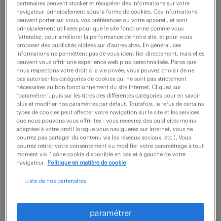
partenaires peuvent stocker et récupérer des informations sur votre
navigateur, principalement sous la forme de cookies. Ces informations
peuvent porter sur vous, vos préférences ou votre appareil, et sont
ne ratez aucune
principalement utilisées pour que le site fonctionne comme vous
l’attendez, pour améliorer la performance de notre site, et pour vous
proposer des publicités ciblées sur d’autres sites. En général, ces
opportunité.
informations ne permettent pas de vous identifier directement, mais elles
peuvent vous offrir une expérience web plus personnalisée. Parce que
nous respectons votre droit à la vie privée, vous pouvez choisir de ne
recevez chaque semaine par mail les offres qui
pas autoriser les catégories de cookies qui ne sont pas strictement
nécessaires au bon fonctionnement du site Internet. Cliquez sur
correspondent à votre dernière recherche.
“paramétrer”, puis sur les titres des différentes catégories pour en savoir
plus et modifier nos paramètres par défaut. Toutefois, le refus de certains
types de cookies peut affecter votre navigation sur le site et les services
que nous pouvons vous offrir (ex : vous recevrez des publicités moins
créer une alerte
adaptées à votre profil lorsque vous naviguerez sur Internet, vous ne
pourrez pas partager du contenu via les réseaux sociaux, etc.). Vous
pourrez retirer votre consentement ou modifier votre paramétrage à tout
moment via l’icône cookie disponible en bas et à gauche de votre
navigateur.
Politique en matière de cookie
Liste de nos partenaires
partagez-nous
paramétrer
votre CV !