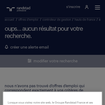
s'inscrire
accueil
/
offres d'emploi
/
controleur de gestion
/
hauts-de-france
/
oise
oups… aucun résultat pour votre
recherche.
créer une alerte email
modifier votre recherche
nous n’avons pas trouvé d’offres d’emploi qui
correspondent exactement à vos critères de
recherche. Modifiez vos critères ou créez une alerte
email pour ne manquer aucune opportunité !
Lorsque vous visitez notre site web, le Groupe Randstad France et ses