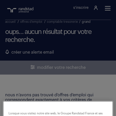
s'inscrire
accueil
/
offres d'emploi
/
comptable tresorerie
/
grand
oups… aucun résultat pour votre
recherche.
créer une alerte email
modifier votre recherche
nous n’avons pas trouvé d’offres d’emploi qui
correspondent exactement à vos critères de
recherche. Modifiez vos critères ou créez une alerte
email pour ne manquer aucune opportunité !
Lorsque vous visitez notre site web, le Groupe Randstad France et ses