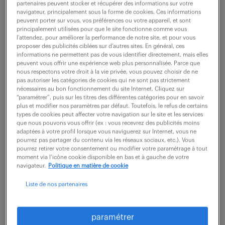
partenaires peuvent stocker et récupérer des informations sur votre
navigateur, principalement sous la forme de cookies. Ces informations
peuvent porter sur vous, vos préférences ou votre appareil, et sont
ne ratez aucune
principalement utilisées pour que le site fonctionne comme vous
l’attendez, pour améliorer la performance de notre site, et pour vous
proposer des publicités ciblées sur d’autres sites. En général, ces
opportunité.
informations ne permettent pas de vous identifier directement, mais elles
peuvent vous offrir une expérience web plus personnalisée. Parce que
nous respectons votre droit à la vie privée, vous pouvez choisir de ne
recevez chaque semaine par mail les offres qui
pas autoriser les catégories de cookies qui ne sont pas strictement
nécessaires au bon fonctionnement du site Internet. Cliquez sur
correspondent à votre dernière recherche.
“paramétrer”, puis sur les titres des différentes catégories pour en savoir
plus et modifier nos paramètres par défaut. Toutefois, le refus de certains
types de cookies peut affecter votre navigation sur le site et les services
que nous pouvons vous offrir (ex : vous recevrez des publicités moins
créer une alerte
adaptées à votre profil lorsque vous naviguerez sur Internet, vous ne
pourrez pas partager du contenu via les réseaux sociaux, etc.). Vous
pourrez retirer votre consentement ou modifier votre paramétrage à tout
moment via l’icône cookie disponible en bas et à gauche de votre
navigateur.
Politique en matière de cookie
Liste de nos partenaires
partagez-nous
paramétrer
votre CV !