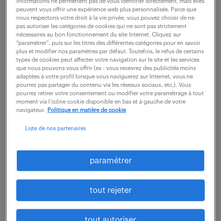
informations ne permettent pas de vous identifier directement, mais elles
peuvent vous offrir une expérience web plus personnalisée. Parce que
33 000 - 37 000 € / an
nous respectons votre droit à la vie privée, vous pouvez choisir de ne
pas autoriser les catégories de cookies qui ne sont pas strictement
nécessaires au bon fonctionnement du site Internet. Cliquez sur
attaché à la Direction Financière, vous assurez la
“paramétrer”, puis sur les titres des différentes catégories pour en savoir
gestion quotidienne de la trésorerie et contribuez à
plus et modifier nos paramètres par défaut. Toutefois, le refus de certains
types de cookies peut affecter votre navigation sur le site et les services
l'optimisation des liquidités du groupe. Au cœur des
que nous pouvons vous offrir (ex : vous recevrez des publicités moins
adaptées à votre profil lorsque vous naviguerez sur Internet, vous ne
flux financiers, vos missions...
pourrez pas partager du contenu via les réseaux sociaux, etc.). Vous
pourrez retirer votre consentement ou modifier votre paramétrage à tout
moment via l’icône cookie disponible en bas et à gauche de votre
navigateur.
Politique en matière de cookie
voir l'offre
Liste de nos partenaires
comptable fournisseurs &
paramétrer
trésorerie - cdi (f/h)
tout rejeter
22 juillet 2026
St Malo (35)
CDI
tout autoriser