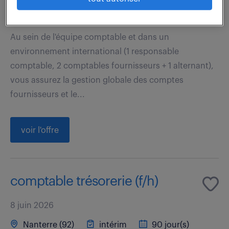
30 000 - 32 000 € / an
Au sein de l'équipe comptable et dans un
environnement international (1 responsable
comptable, 2 comptables fournisseurs + 1 alternant),
vous assurez la gestion globale des comptes
fournisseurs et le...
voir l'offre
comptable trésorerie (f/h)
8 juin 2026
Nanterre (92)
intérim
90 jour(s)