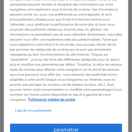
partenaires peuvent stocker et récupérer des informations sur votre
navigateur, principalement sous la forme de cookies. Ces informations
peuvent porter sur vous, vos préférences ou votre appareil, et sont
ne ratez aucune
principalement utilisées pour que le site fonctionne comme vous
l’attendez, pour améliorer la performance de notre site, et pour vous
opportunité.
proposer des publicités ciblées sur d’autres sites. En général, ces
informations ne permettent pas de vous identifier directement, mais elles
peuvent vous offrir une expérience web plus personnalisée. Parce que
nous respectons votre droit à la vie privée, vous pouvez choisir de ne
recevez chaque semaine par mail les offres qui
pas autoriser les catégories de cookies qui ne sont pas strictement
correspondent à votre dernière recherche.
nécessaires au bon fonctionnement du site Internet. Cliquez sur
“paramétrer”, puis sur les titres des différentes catégories pour en savoir
plus et modifier nos paramètres par défaut. Toutefois, le refus de certains
types de cookies peut affecter votre navigation sur le site et les services
créer une alerte
que nous pouvons vous offrir (ex : vous recevrez des publicités moins
adaptées à votre profil lorsque vous naviguerez sur Internet, vous ne
pourrez pas partager du contenu via les réseaux sociaux, etc.). Vous
pourrez retirer votre consentement ou modifier votre paramétrage à tout
moment via l’icône cookie disponible en bas et à gauche de votre
navigateur.
Politique en matière de cookie
Liste de nos partenaires
partagez-nous
votre CV !
paramétrer