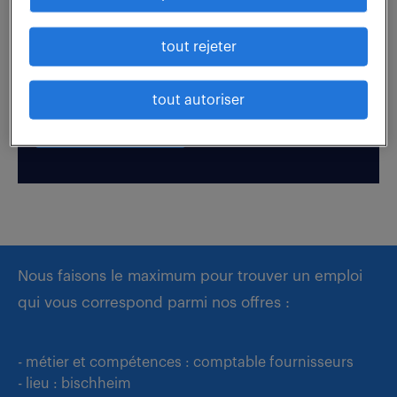
Boostez votre visibilité auprès de nos recruteurs
tout rejeter
en postulant par candidature spontanée.
tout autoriser
déposer mon CV
Nous faisons le maximum pour trouver un emploi
qui vous correspond parmi nos offres :
- métier et compétences : comptable fournisseurs
- lieu : bischheim