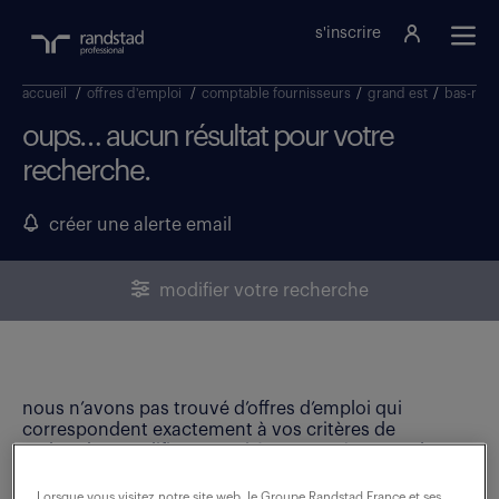
s'inscrire
accueil
/
offres d'emploi
/
comptable fournisseurs
/
grand est
/
bas-rhin
oups… aucun résultat pour votre
recherche.
créer une alerte email
modifier votre recherche
nous n’avons pas trouvé d’offres d’emploi qui
correspondent exactement à vos critères de
recherche. Modifiez vos critères ou créez une alerte
email pour ne manquer aucune opportunité !
Lorsque vous visitez notre site web, le Groupe Randstad France et ses