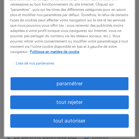
nécessaires au bon fonctionnement du site Internet. Cliquez sur
“paramétrer”, puis sur les titres des différentes catégories pour en savoir
Garant(e) de la production des états financiers dans
plus et modifier nos paramètres par défaut. Toutefois, le refus de certains
le respect des délais légaux et des procédures du
types de cookies peut affecter votre navigation sur le site et les services
que nous pouvons vous offrir (ex : vous recevrez des publicités moins
groupe, le/la titulaire joue un rôle pivot dans l'analyse
adaptées à votre profil lorsque vous naviguerez sur Internet, vous ne
pourrez pas partager du contenu via les réseaux sociaux, etc.). Vous
des flux de management fees, la...
pourrez retirer votre consentement ou modifier votre paramétrage à tout
moment via l’icône cookie disponible en bas et à gauche de votre
navigateur.
Politique en matière de cookie
voir l'offre
Liste de nos partenaires
paramétrer
responsable processus
comptables - gl & sap s/4 hana
tout rejeter
(f/h)
tout autoriser
7 août 2026
La Garenne Colombes (92)
intérim