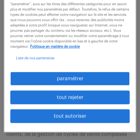
Sur un secteur sain et profitable, regroupant les
“paramétrer”, puis sur les titres des différentes catégories pour en savoir
plus et modifier nos paramètres par défaut. Toutefois, le refus de certains
départements Hauts-de-Seine 92, Essonne 91, et
types de cookies peut affecter votre navigation sur le site et les services
que nous pouvons vous offrir (ex : vous recevrez des publicités moins
Yvelines 78, il s'agit de reprendre un portefeuille de
adaptées à votre profil lorsque vous naviguerez sur Internet, vous ne
plus de 200 clients (menuisiers & agenceurs en...
pourrez pas partager du contenu via les réseaux sociaux, etc.). Vous
pourrez retirer votre consentement ou modifier votre paramétrage à tout
moment via l’icône cookie disponible en bas et à gauche de votre
navigateur.
Politique en matière de cookie
voir l'offre
Liste de nos partenaires
paramétrer
sales executive (f/h)
tout rejeter
7 août 2026
Noisiel (77)
CDI
70 000 € / an
tout autoriser
Vous êtes responsable de l'acquisition de nouveaux
clients, de la gestion de cycles de vente complexes