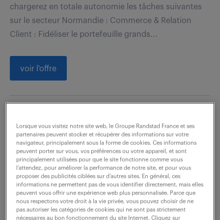
chargerez en totale autonomie les tâches suivantes
sur le secteur Normandie : Commerce & Relation
Client : Fidéliser le portefeuille grands...
voir l'offre
technico-commercial
Lorsque vous visitez notre site web, le Groupe Randstad France et ses
quincaillerie & agencement sur-
partenaires peuvent stocker et récupérer des informations sur votre
navigateur, principalement sous la forme de cookies. Ces informations
mesure (f/h)
peuvent porter sur vous, vos préférences ou votre appareil, et sont
principalement utilisées pour que le site fonctionne comme vous
l’attendez, pour améliorer la performance de notre site, et pour vous
7 août 2026
proposer des publicités ciblées sur d’autres sites. En général, ces
informations ne permettent pas de vous identifier directement, mais elles
Boulogne Billancourt (92)
CDI
peuvent vous offrir une expérience web plus personnalisée. Parce que
nous respectons votre droit à la vie privée, vous pouvez choisir de ne
35 000 - 45 000 € / an
pas autoriser les catégories de cookies qui ne sont pas strictement
nécessaires au bon fonctionnement du site Internet. Cliquez sur