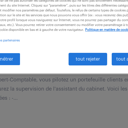
ir de ne pas autoriser les catégories de cookies qui ne sont pas strictement nécessair
nt du site Internet. Cliquez sur “paramétrer”, puis sur les titres des différentes catég
et modifier nos paramètres par défaut. Toutefois, le refus de certains types de cookies 
tion sur le site et les services que nous pouvons vous offrir (ex : vous recevrez des pu
otre profil lorsque vous naviguerez sur Internet, vous ne pourrez pas partager du cont
iaux, etc.). Vous pourrez retirer votre consentement ou modifier votre paramétrage à
cookie disponible en bas et à gauche de votre navigateur.
Politique en matière de cook
 comptable (f/h)
os partenaires
métrer
tout rejeter
tout 
CDI
33 000 - 38 000 € / an
pert-Comptable, vous pilotez un portefeuille clients e
ez la supervision de l'assistant du cabinet. Voici le
s : -...