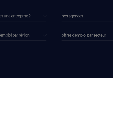
es une entreprise ?
nos agences
'emploi par région
offres d'emploi par secteur
dispositifs d'alerte professionnelle
soyons vigilants
accessibilité sourds, malentendants, malvoyants
gestion de
matriculée au Registre du Commerce et des Sociétés de Bobigny sous le numéro 