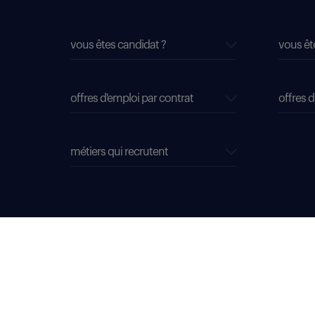
vous êtes candidat ?
vous êt
offres d'emploi par contrat
offres d
métiers qui recrutent
données personnelles
mentions légales & CGU
déclaration d'accessibilité : conformité partielle
plan du site
Select TT, Société par actions simplifiées unipersonnelle im