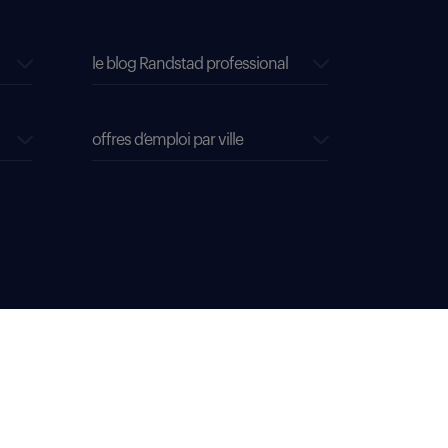
le blog Randstad professional
offres d’emploi par ville
s cookies
304 381 379.