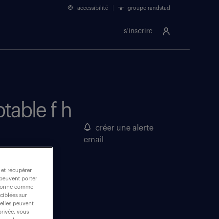
accessibilité
groupe randstad
s'inscrire
table f h
créer une alerte
email
 et récupérer
 peuvent porter
nctionne comme
ciblées sur
 elles peuvent
privée, vous