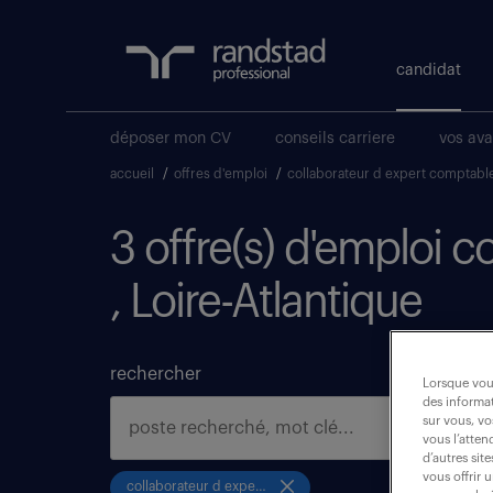
candidat
déposer mon CV
conseils carriere
vos av
accueil
/
offres d'emploi
/
collaborateur d expert comptable
3 offre(s) d'emploi c
, Loire-Atlantique
rechercher
Lorsque vous
des informat
sur vous, vo
vous l’atten
d’autres sit
vous offrir 
collaborateur d expert comptable f h