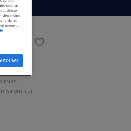
es au bon
ories pour en
peut affecter
blicités moins
enu via les
 tout moment
ie
autoriser
n toute
s missions qui