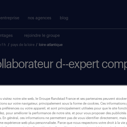
entreprise
nos agences
blog
antages
rejoindre le groupe
 f h
/
pays de la loire
/
loire-atlantique
ollaborateur d--expert comp
où ?
 visitez notre site web, le Groupe Randstad France et ses partenaires peuvent stocker
ions sur votre navigateur, principalement sous la forme de cookies. Ces informations
s préférences ou votre appareil, et sont principalement utilisées pour que le site fo
CDI
(3)
dez, pour améliorer la performance de notre site, et pour vous proposer des publicités 
es. En général, ces informations ne permettent pas de vous identifier directement, mais
une expérience web plus personnalisée. Parce que nous respectons votre droit à la vie 
loire-atlantique (44)