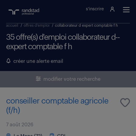
s'inscrire
accueil
/
offres d'emploi
/
collaborateur d expert comptable f h
35 offre(s) d'emploi collaborateur d--
expert comptable f h
créer une alerte email
modifier votre recherche
conseiller comptable agricole
(f/h)
7 août 2026