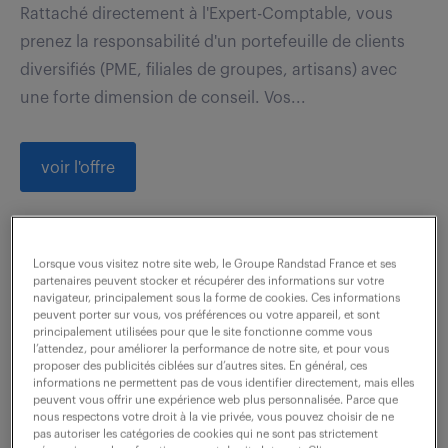
Rattaché directement à l'Expert-Comptable, vous
prenez la responsabilité d'un portefeuille de clients
diversifiés (PME, filiales de groupes, artisans) avec
une forte dimension de conseil. Vos...
voir l'offre
collaborateur comptable (f/h)
Lorsque vous visitez notre site web, le Groupe Randstad France et ses
partenaires peuvent stocker et récupérer des informations sur votre
navigateur, principalement sous la forme de cookies. Ces informations
7 août 2026
peuvent porter sur vous, vos préférences ou votre appareil, et sont
principalement utilisées pour que le site fonctionne comme vous
l’attendez, pour améliorer la performance de notre site, et pour vous
Ste Foy Les Lyon (69)
CDI
proposer des publicités ciblées sur d’autres sites. En général, ces
37 000 - 45 000 € / an
informations ne permettent pas de vous identifier directement, mais elles
peuvent vous offrir une expérience web plus personnalisée. Parce que
nous respectons votre droit à la vie privée, vous pouvez choisir de ne
Rattaché aux associés, vous intervenez auprès d'une
pas autoriser les catégories de cookies qui ne sont pas strictement