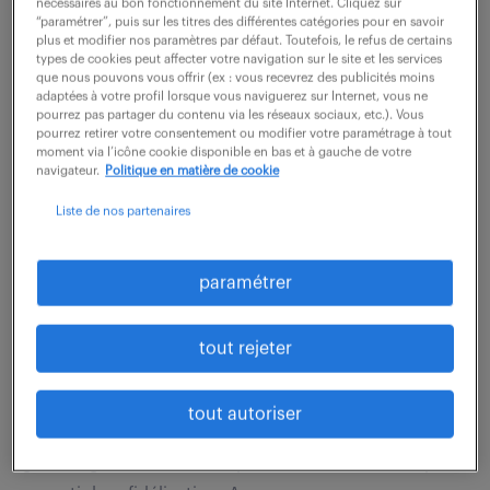
nécessaires au bon fonctionnement du site Internet. Cliquez sur
clientèle composé de TPE, PME de différents secteurs
“paramétrer”, puis sur les titres des différentes catégories pour en savoir
d'activités. Vous participez au quotidien dans la
plus et modifier nos paramètres par défaut. Toutefois, le refus de certains
types de cookies peut affecter votre navigation sur le site et les services
gestion des dossiers. Vos missions...
que nous pouvons vous offrir (ex : vous recevrez des publicités moins
adaptées à votre profil lorsque vous naviguerez sur Internet, vous ne
pourrez pas partager du contenu via les réseaux sociaux, etc.). Vous
pourrez retirer votre consentement ou modifier votre paramétrage à tout
voir l'offre
moment via l’icône cookie disponible en bas et à gauche de votre
navigateur.
Politique en matière de cookie
Liste de nos partenaires
collaborateur comptable (f/h)
paramétrer
7 août 2026
tout rejeter
Echire (79)
CDI
33 000 - 40 000 € / an
En totale autonomie, vous pilotez un portefeuille
tout autoriser
diversifié d'environ 70 TPE et PME, vous assurez la
gestion globale et le suivi proactif de vos clients pour