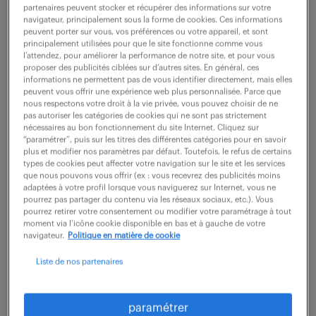
partenaires peuvent stocker et récupérer des informations sur votre
navigateur, principalement sous la forme de cookies. Ces informations
peuvent porter sur vous, vos préférences ou votre appareil, et sont
ne ratez aucune
principalement utilisées pour que le site fonctionne comme vous
l’attendez, pour améliorer la performance de notre site, et pour vous
opportunité.
proposer des publicités ciblées sur d’autres sites. En général, ces
informations ne permettent pas de vous identifier directement, mais elles
peuvent vous offrir une expérience web plus personnalisée. Parce que
nous respectons votre droit à la vie privée, vous pouvez choisir de ne
recevez chaque semaine par mail les offres qui
pas autoriser les catégories de cookies qui ne sont pas strictement
correspondent à votre dernière recherche.
nécessaires au bon fonctionnement du site Internet. Cliquez sur
“paramétrer”, puis sur les titres des différentes catégories pour en savoir
plus et modifier nos paramètres par défaut. Toutefois, le refus de certains
types de cookies peut affecter votre navigation sur le site et les services
créer une alerte
que nous pouvons vous offrir (ex : vous recevrez des publicités moins
adaptées à votre profil lorsque vous naviguerez sur Internet, vous ne
pourrez pas partager du contenu via les réseaux sociaux, etc.). Vous
pourrez retirer votre consentement ou modifier votre paramétrage à tout
moment via l’icône cookie disponible en bas et à gauche de votre
navigateur.
Politique en matière de cookie
Liste de nos partenaires
partagez-nous
paramétrer
votre CV !