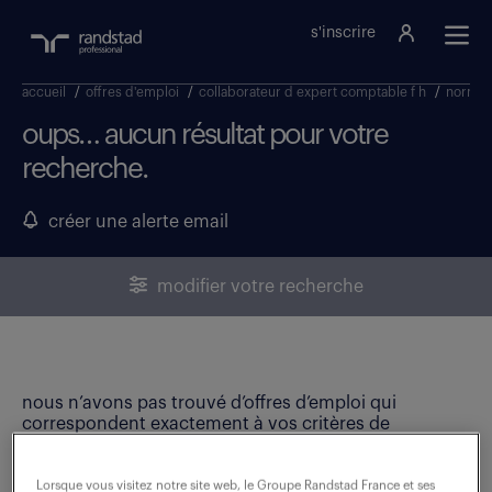
s'inscrire
accueil
/
offres d'emploi
/
collaborateur d expert comptable f h
/
norman
oups… aucun résultat pour votre
recherche.
créer une alerte email
modifier votre recherche
nous n’avons pas trouvé d’offres d’emploi qui
correspondent exactement à vos critères de
recherche. Modifiez vos critères ou créez une alerte
email pour ne manquer aucune opportunité !
Lorsque vous visitez notre site web, le Groupe Randstad France et ses