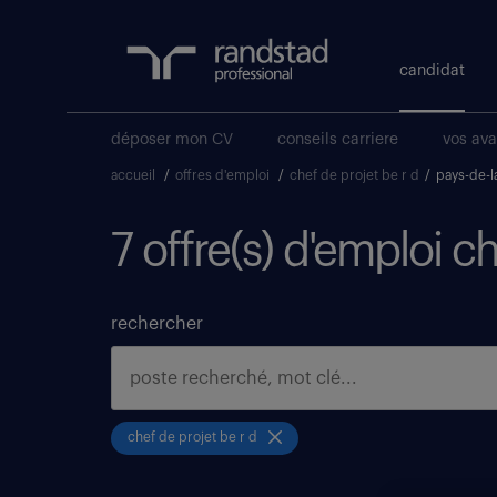
candidat
déposer mon CV
conseils carriere
vos av
accueil
/
offres d'emploi
/
chef de projet be r d
/
pays-de-la
7 offre(s) d'emploi ch
rechercher
chef de projet be r d