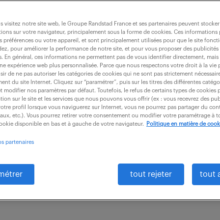
 visitez notre site web, le Groupe Randstad France et ses partenaires peuvent stocker
ions sur votre navigateur, principalement sous la forme de cookies. Ces informations
s préférences ou votre appareil, et sont principalement utilisées pour que le site fo
ojets industriels (f/h)
dez, pour améliorer la performance de notre site, et pour vous proposer des publicités 
es. En général, ces informations ne permettent pas de vous identifier directement, mais
une expérience web plus personnalisée. Parce que nous respectons votre droit à la vie 
ir de ne pas autoriser les catégories de cookies qui ne sont pas strictement nécessair
nt du site Internet. Cliquez sur “paramétrer”, puis sur les titres des différentes catég
omte (85)
CDI
45 000 - 55 000 € / an
et modifier nos paramètres par défaut. Toutefois, le refus de certains types de cookies 
tion sur le site et les services que nous pouvons vous offrir (ex : vous recevrez des pu
otre profil lorsque vous naviguerez sur Internet, vous ne pourrez pas partager du cont
sponsable du Département Projets, vous pilotez la réa
iaux, etc.). Vous pourrez retirer votre consentement ou modifier votre paramétrage à
cookie disponible en bas et à gauche de votre navigateur.
Politique en matière de cook
ets clients, de la commande jusqu'à la réception final
os partenaires
us...
métrer
tout rejeter
tout 