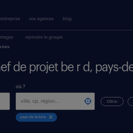
entreprise
nos agences
blog
antages
rejoindre le groupe
-loire
ef de projet be r d, pays-de
où ?
CDI
(5)
pays-de-la-loire