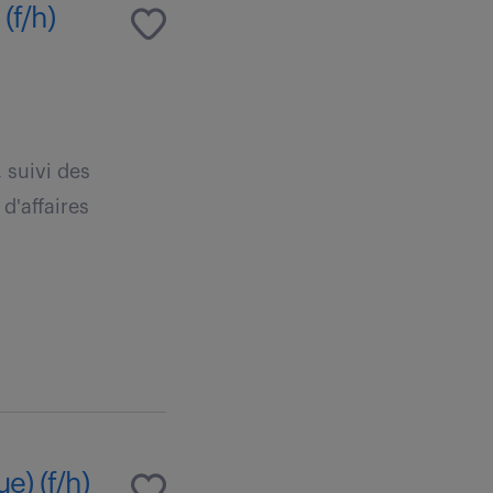
(f/h)
, suivi des
d'affaires
e) (f/h)