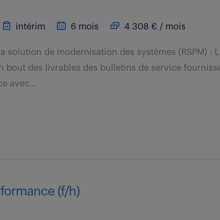
intérim
6 mois
4 308 € / mois
la solution de modernisation des systèmes (RSPM) : 
n bout des livrables des bulletins de service fourniss
ce avec...
rformance (f/h)