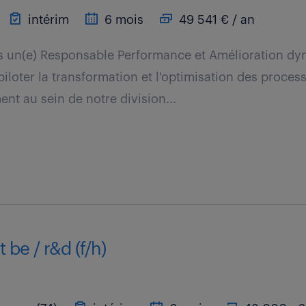
intérim
6 mois
49 541 € / an
 un(e) Responsable Performance et Amélioration dy
piloter la transformation et l'optimisation des proces
nt au sein de notre division...
 be / r&d (f/h)