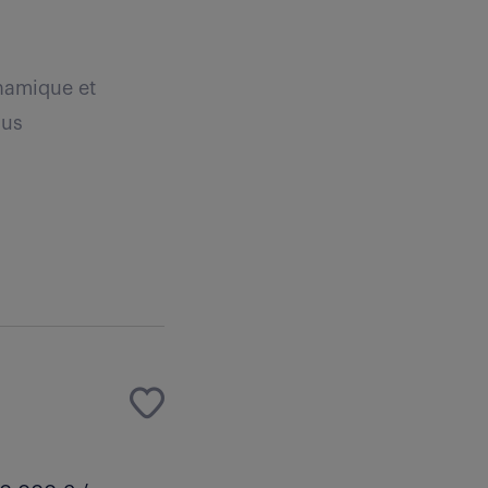
namique et
sus