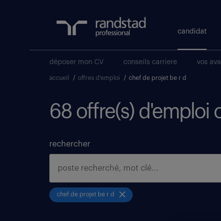
candidat
déposer mon CV
conseils carriere
vos av
accueil
/
offres d'emploi
/
chef de projet be r d
68 offre(s) d'emploi 
rechercher
chef de projet be r d