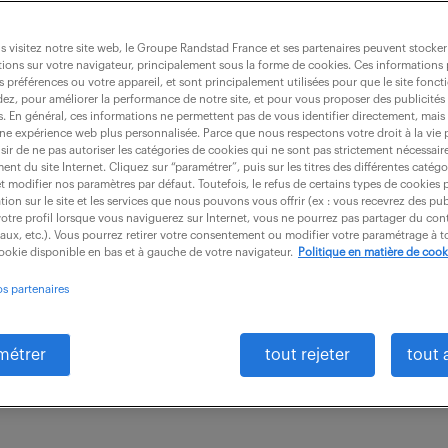
 visitez notre site web, le Groupe Randstad France et ses partenaires peuvent stocker
ions sur votre navigateur, principalement sous la forme de cookies. Ces informations
s préférences ou votre appareil, et sont principalement utilisées pour que le site fo
roduit série (f/h)
dez, pour améliorer la performance de notre site, et pour vous proposer des publicités 
es. En général, ces informations ne permettent pas de vous identifier directement, mais
une expérience web plus personnalisée. Parce que nous respectons votre droit à la vie 
ir de ne pas autoriser les catégories de cookies qui ne sont pas strictement nécessair
nt du site Internet. Cliquez sur “paramétrer”, puis sur les titres des différentes catég
(27)
intérim
3 mois
38 000 € / an
et modifier nos paramètres par défaut. Toutefois, le refus de certains types de cookies 
tion sur le site et les services que nous pouvons vous offrir (ex : vous recevrez des pu
otre profil lorsque vous naviguerez sur Internet, vous ne pourrez pas partager du cont
des projets innovants en tant que Responsable Produit
iaux, etc.). Vous pourrez retirer votre consentement ou modifier votre paramétrage à
cookie disponible en bas et à gauche de votre navigateur.
Politique en matière de cook
charge la gestion efficace de la production de cartes
os partenaires
,...
métrer
tout rejeter
tout 