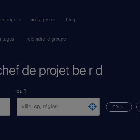
entreprise
nos agences
blog
antages
rejoindre le groupe
chef de projet be r d
où ?
CDI
(43)