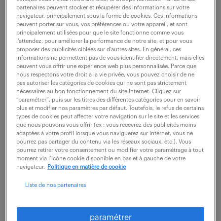
partenaires peuvent stocker et récupérer des informations sur votre
navigateur, principalement sous la forme de cookies. Ces informations
peuvent porter sur vous, vos préférences ou votre appareil, et sont
ne ratez aucune
principalement utilisées pour que le site fonctionne comme vous
l’attendez, pour améliorer la performance de notre site, et pour vous
opportunité.
proposer des publicités ciblées sur d’autres sites. En général, ces
informations ne permettent pas de vous identifier directement, mais elles
peuvent vous offrir une expérience web plus personnalisée. Parce que
nous respectons votre droit à la vie privée, vous pouvez choisir de ne
recevez chaque semaine par mail les offres qui
pas autoriser les catégories de cookies qui ne sont pas strictement
correspondent à votre dernière recherche.
nécessaires au bon fonctionnement du site Internet. Cliquez sur
“paramétrer”, puis sur les titres des différentes catégories pour en savoir
plus et modifier nos paramètres par défaut. Toutefois, le refus de certains
types de cookies peut affecter votre navigation sur le site et les services
créer une alerte
que nous pouvons vous offrir (ex : vous recevrez des publicités moins
adaptées à votre profil lorsque vous naviguerez sur Internet, vous ne
pourrez pas partager du contenu via les réseaux sociaux, etc.). Vous
pourrez retirer votre consentement ou modifier votre paramétrage à tout
moment via l’icône cookie disponible en bas et à gauche de votre
navigateur.
Politique en matière de cookie
Liste de nos partenaires
partagez-nous
votre CV !
paramétrer