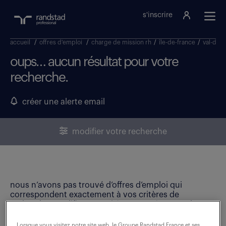
s'inscrire
accueil
/
offres d'emploi
/
charge de mission rh
/
île-de-france
/
val-de-
oups… aucun résultat pour votre
recherche.
créer une alerte email
modifier votre recherche
nous n’avons pas trouvé d’offres d’emploi qui
correspondent exactement à vos critères de
recherche. Modifiez vos critères ou créez une alerte
email pour ne manquer aucune opportunité !
Lorsque vous visitez notre site web, le Groupe Randstad France et ses