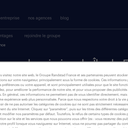
entreprise
nos agences
blog
antages
rejoindre le groupe
ance
harge de mission rh, Île-de-
 visitez notre site web, le Groupe Randstad France et ses partenaires peuvent stocker
ions sur votre navigateur, principalement sous la forme de cookies. Ces informations
où ?
s préférences ou votre appareil, et sont principalement utilisées pour que le site fo
dez, pour améliorer la performance de notre site, et pour vous proposer des publicités 
es. En général, ces informations ne permettent pas de vous identifier directement, mais
intérim
(1)
une expérience web plus personnalisée. Parce que nous respectons votre droit à la vie 
ir de ne pas autoriser les catégories de cookies qui ne sont pas strictement nécessair
nt du site Internet. Cliquez sur “paramétrer”, puis sur les titres des différentes catég
ile-de-france
et modifier nos paramètres par défaut. Toutefois, le refus de certains types de cookies 
tion sur le site et les services que nous pouvons vous offrir (ex : vous recevrez des pu
otre profil lorsque vous naviguerez sur Internet, vous ne pourrez pas partager du cont