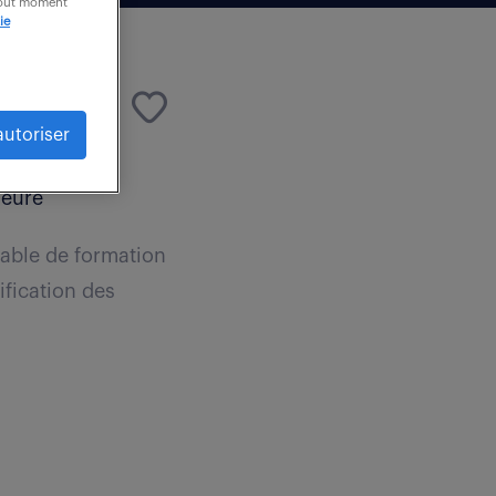
 tout moment
ie
autoriser
heure
sable de formation
tification des