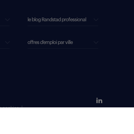
le blog Randstad professional
offres d’emploi par ville
s cookies
304 381 379.