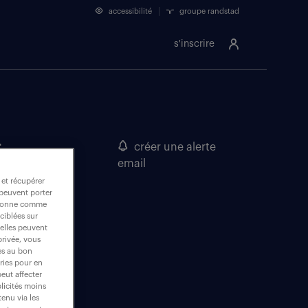
accessibilité
groupe randstad
s'inscrire
France
créer une alerte
email
 et récupérer
 peuvent porter
nctionne comme
ciblées sur
 elles peuvent
privée, vous
es au bon
ories pour en
peut affecter
blicités moins
enu via les