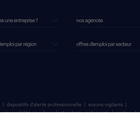
es une entreprise ?
nos agences
'emploi par région
offres d'emploi par secteur
dispositifs d'alerte professionnelle
soyons vigilants
accessibilité sourds, malentendants, malvoyants
gestion de
matriculée au Registre du Commerce et des Sociétés de Bobigny sous le numéro 