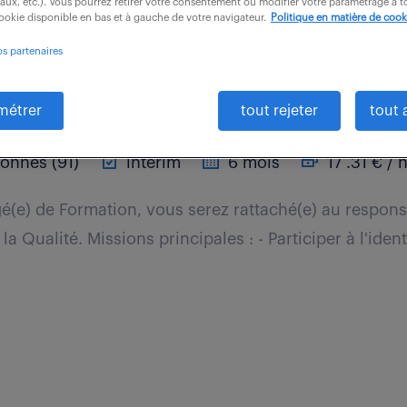
iaux, etc.). Vous pourrez retirer votre consentement ou modifier votre paramétrage à
cookie disponible en bas et à gauche de votre navigateur.
Politique en matière de cook
os partenaires
sion rh (f/h)
métrer
tout rejeter
tout 
onnes (91)
intérim
6 mois
17 .31 € / 
é(e) de Formation, vous serez rattaché(e) au respon
la Qualité. Missions principales : - Participer à l'iden