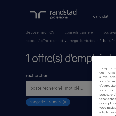
candidat
déposer mon CV
conseils carriere
vos av
accueil
/
offres d'emploi
/
charge de mission rh
/
ile-de-fr
1 offre(s) d'emploi c
Lorsque vous
des informat
rechercher
sur vous, vo
vous l’atten
d’autres sit
vous offrir 
pouvez chois
fonctionneme
charge de mission rh
savoir plus 
votre naviga
adaptées à v