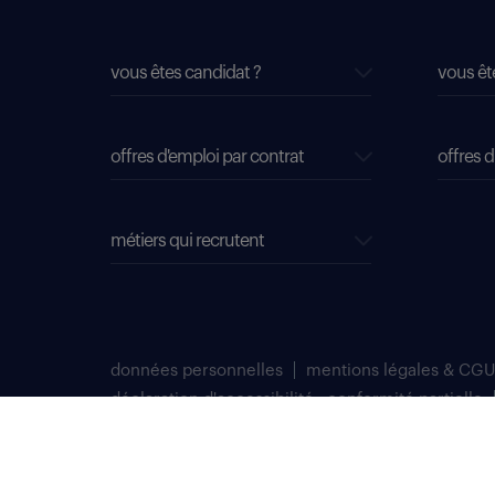
vous êtes candidat ?
vous êt
offres d'emploi par contrat
offres d
métiers qui recrutent
données personnelles
mentions légales & CGU
déclaration d'accessibilité : conformité partielle
plan du site
Select TT, Société par actions simplifiées unipersonnelle im