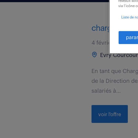
réseaux soc
via l’icône 
Liste de n
chargé de mis
para
4 février 2026
Evry Courcour
En tant que Charg
de la Direction de 
salariés à...
voir l'offre