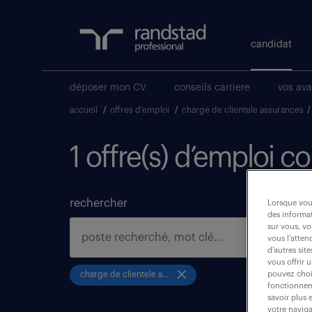
candidat
déposer mon CV
conseils carriere
vos av
accueil
/
offres d'emploi
/
charge de clientele assurances
/
1 offre(s) d’emploi 
rechercher
Lorsque vous
des informat
sur vous, vo
vous l’atten
d’autres sit
vous offrir 
pouvez chois
charge de clientele assurances
fonctionneme
savoir plus 
votre naviga