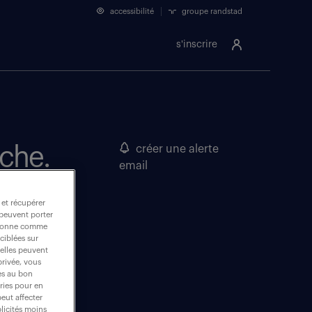
accessibilité
groupe randstad
s'inscrire
rche.
créer une alerte
email
 et récupérer
 peuvent porter
nctionne comme
ciblées sur
 elles peuvent
privée, vous
es au bon
ories pour en
peut affecter
blicités moins