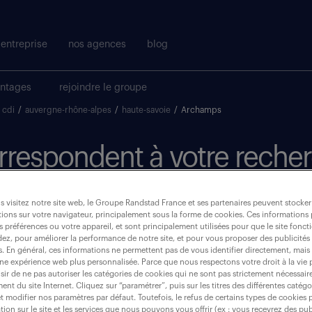
entreprise
nos agences
blog
antages
rejoindre le groupe
cdi
/
auvergne-rhône-alpes
/
haute-savoie
/
Archamps
correspondent à votre reche
où ?
 visitez notre site web, le Groupe Randstad France et ses partenaires peuvent stocker
ions sur votre navigateur, principalement sous la forme de cookies. Ces informations
s préférences ou votre appareil, et sont principalement utilisées pour que le site fo
CDI
dez, pour améliorer la performance de notre site, et pour vous proposer des publicités 
(1)
es. En général, ces informations ne permettent pas de vous identifier directement, mais
une expérience web plus personnalisée. Parce que nous respectons votre droit à la vie 
ir de ne pas autoriser les catégories de cookies qui ne sont pas strictement nécessair
archamps (74160)
nt du site Internet. Cliquez sur “paramétrer”, puis sur les titres des différentes catég
et modifier nos paramètres par défaut. Toutefois, le refus de certains types de cookies 
tion sur le site et les services que nous pouvons vous offrir (ex : vous recevrez des pu