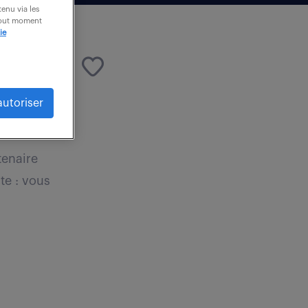
enu via les
 tout moment
ie
autoriser
tenaire
te : vous