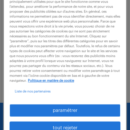
principalement utilisées pour que le site fonctionne comme vous
l’attendez, pour améliorer la performance de notre site, et pour vous
proposer des publicités ciblées sur d’autres sites. En général, ces
En tant que Chargé de Clientèle IARD Entreprises,
informations ne permettent pas de vous identifier directement, mais elles
vous devenez le partenaire stratégique de dirigeants
peuvent vous offrir une expérience web plus personnalisée. Parce que
nous respectons votre droit à la vie privée, vous pouvez choisir de ne
de PME/PMI. Votre rôle dépasse la simple vente : vous
pas autoriser les catégories de cookies qui ne sont pas strictement
nécessaires au bon fonctionnement du site Internet. Cliquez sur
apportez un conseil technique de haut...
“paramétrer”, puis sur les titres des différentes catégories pour en savoir
plus et modifier nos paramètres par défaut. Toutefois, le refus de certains
types de cookies peut affecter votre navigation sur le site et les services
que nous pouvons vous offrir (ex : vous recevrez des publicités moins
voir l'offre
adaptées à votre profil lorsque vous naviguerez sur Internet, vous ne
pourrez pas partager du contenu via les réseaux sociaux, etc.). Vous
pourrez retirer votre consentement ou modifier votre paramétrage à tout
moment via l’icône cookie disponible en bas et à gauche de votre
navigateur.
Politique en matière de cookie
Liste de nos partenaires
paramétrer
Nous faisons le maximum pour trouver un emploi
qui vous correspond parmi nos offres :
tout rejeter