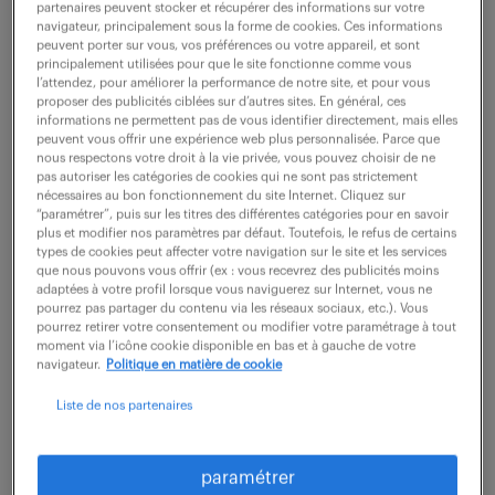
partenaires peuvent stocker et récupérer des informations sur votre
navigateur, principalement sous la forme de cookies. Ces informations
peuvent porter sur vous, vos préférences ou votre appareil, et sont
ne ratez aucune
principalement utilisées pour que le site fonctionne comme vous
l’attendez, pour améliorer la performance de notre site, et pour vous
proposer des publicités ciblées sur d’autres sites. En général, ces
opportunité.
informations ne permettent pas de vous identifier directement, mais elles
peuvent vous offrir une expérience web plus personnalisée. Parce que
nous respectons votre droit à la vie privée, vous pouvez choisir de ne
recevez chaque semaine par mail les offres qui
pas autoriser les catégories de cookies qui ne sont pas strictement
nécessaires au bon fonctionnement du site Internet. Cliquez sur
correspondent à votre dernière recherche.
“paramétrer”, puis sur les titres des différentes catégories pour en savoir
plus et modifier nos paramètres par défaut. Toutefois, le refus de certains
types de cookies peut affecter votre navigation sur le site et les services
que nous pouvons vous offrir (ex : vous recevrez des publicités moins
créer une alerte
adaptées à votre profil lorsque vous naviguerez sur Internet, vous ne
pourrez pas partager du contenu via les réseaux sociaux, etc.). Vous
pourrez retirer votre consentement ou modifier votre paramétrage à tout
moment via l’icône cookie disponible en bas et à gauche de votre
navigateur.
Politique en matière de cookie
Liste de nos partenaires
partagez-nous
paramétrer
votre CV !