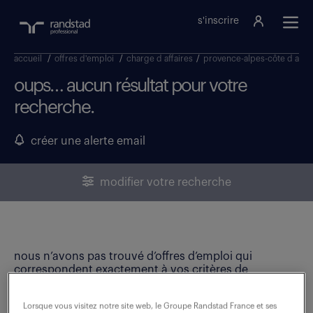
s'inscrire
accueil
/
offres d'emploi
/
charge d affaires
/
provence-alpes-côte d azur
oups… aucun résultat pour votre
recherche.
créer une alerte email
modifier votre recherche
nous n’avons pas trouvé d’offres d’emploi qui
correspondent exactement à vos critères de
recherche. Modifiez vos critères ou créez une alerte
email pour ne manquer aucune opportunité !
Lorsque vous visitez notre site web, le Groupe Randstad France et ses