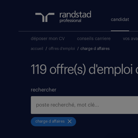
candidat
déposer mon CV
conseils carriere
vos av
accueil
/
offres d'emploi
/
charge d affaires
119 offre(s) d'emploi
rechercher
charge d affaires