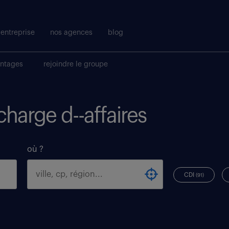
entreprise
nos agences
blog
antages
rejoindre le groupe
 charge d--affaires
où ?
CDI
(91)