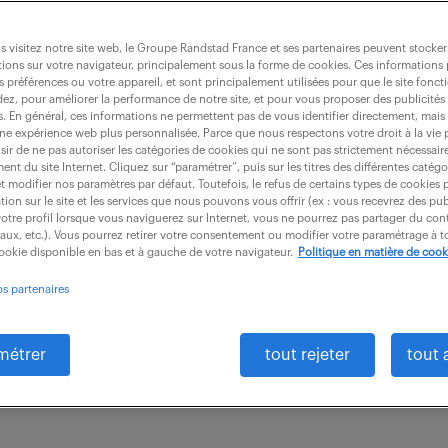
 visitez notre site web, le Groupe Randstad France et ses partenaires peuvent stocker
ions sur votre navigateur, principalement sous la forme de cookies. Ces informations
s préférences ou votre appareil, et sont principalement utilisées pour que le site fo
ires mécatroniques (f/h)
dez, pour améliorer la performance de notre site, et pour vous proposer des publicités 
es. En général, ces informations ne permettent pas de vous identifier directement, mais
une expérience web plus personnalisée. Parce que nous respectons votre droit à la vie 
ir de ne pas autoriser les catégories de cookies qui ne sont pas strictement nécessair
nt du site Internet. Cliquez sur “paramétrer”, puis sur les titres des différentes catég
CDI
40 000 - 50 000 € / an
et modifier nos paramètres par défaut. Toutefois, le refus de certains types de cookies 
tion sur le site et les services que nous pouvons vous offrir (ex : vous recevrez des pu
otre profil lorsque vous naviguerez sur Internet, vous ne pourrez pas partager du cont
lité de la direction, vous pilotez la globalité de vos 
iaux, etc.). Vous pourrez retirer votre consentement ou modifier votre paramétrage à
cookie disponible en bas et à gauche de votre navigateur.
Politique en matière de cook
le autour des missions suivantes : Pilotage de projets
os partenaires
métrer
tout rejeter
tout 