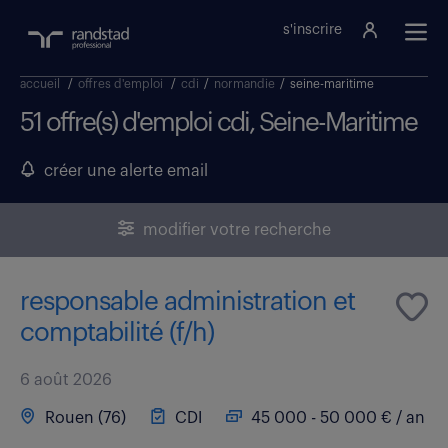
s'inscrire
accueil
/
offres d'emploi
/
cdi
/
normandie
/
seine-maritime
51 offre(s) d'emploi cdi, Seine-Maritime
créer une alerte email
modifier votre recherche
responsable administration et
comptabilité (f/h)
6 août 2026
Rouen (76)
CDI
45 000 - 50 000 € / an