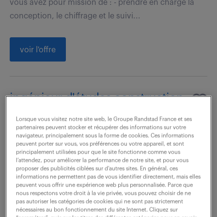
vous avez pour mission de : - prendre en charge la
conception, le chiffrage et le suivi...
voir l'offre
ingénieur d'études construction
métallique (f/h)
Lorsque vous visitez notre site web, le Groupe Randstad France et ses
partenaires peuvent stocker et récupérer des informations sur votre
2 juillet 2026
navigateur, principalement sous la forme de cookies. Ces informations
peuvent porter sur vous, vos préférences ou votre appareil, et sont
principalement utilisées pour que le site fonctionne comme vous
Les Herbiers (85)
CDI
35 000 € / an
l’attendez, pour améliorer la performance de notre site, et pour vous
proposer des publicités ciblées sur d’autres sites. En général, ces
En tant qu'ingénieur structure H/F, vous avez pour
informations ne permettent pas de vous identifier directement, mais elles
peuvent vous offrir une expérience web plus personnalisée. Parce que
mission de : - Suivre l'intégralité des projets que nous
nous respectons votre droit à la vie privée, vous pouvez choisir de ne
pas autoriser les catégories de cookies qui ne sont pas strictement
vous confierons en charpente mais aussi en
nécessaires au bon fonctionnement du site Internet. Cliquez sur