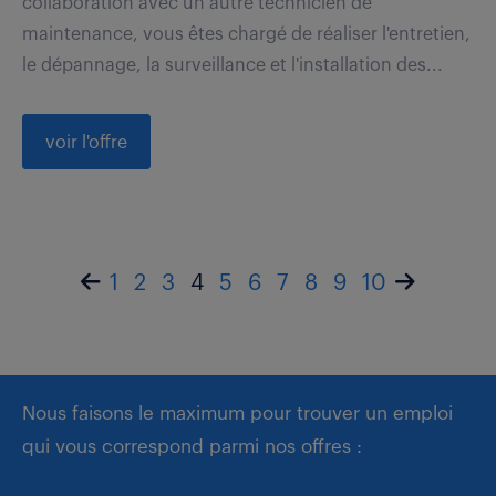
collaboration avec un autre technicien de
maintenance, vous êtes chargé de réaliser l'entretien,
le dépannage, la surveillance et l'installation des...
voir l'offre
1
2
3
4
5
6
7
8
9
10
Nous faisons le maximum pour trouver un emploi
qui vous correspond parmi nos offres :