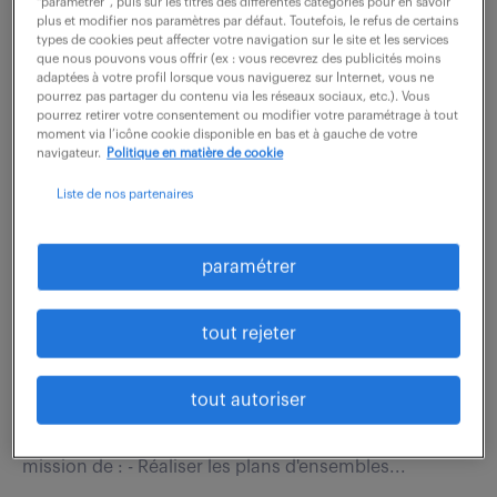
couverture et bardage. - Prendre en charge la...
“paramétrer”, puis sur les titres des différentes catégories pour en savoir
plus et modifier nos paramètres par défaut. Toutefois, le refus de certains
types de cookies peut affecter votre navigation sur le site et les services
que nous pouvons vous offrir (ex : vous recevrez des publicités moins
adaptées à votre profil lorsque vous naviguerez sur Internet, vous ne
voir l'offre
pourrez pas partager du contenu via les réseaux sociaux, etc.). Vous
pourrez retirer votre consentement ou modifier votre paramétrage à tout
moment via l’icône cookie disponible en bas et à gauche de votre
navigateur.
Politique en matière de cookie
dessinateur projeteur structure
Liste de nos partenaires
metallique (f/h)
paramétrer
2 juillet 2026
Les Herbiers (85)
CDI
30 000 € / an
tout rejeter
En tant que Dessinateur, intégré(e) au bureau
tout autoriser
d'études, et en lien avec les ingénieurs chargés du
calcul et du pilotage des projets, vous avez pour
mission de : - Réaliser les plans d'ensembles...