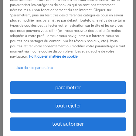
gerbeur, (Toyota, Manitou ….) - Etablissement d'un
pas autoriser les catégories de cookies qui ne sont pas strictement
nécessaires au bon fonctionnement du site Internet. Cliquez sur
suivi de devis pour transmission au...
“paramétrer”, puis sur les titres des différentes catégories pour en savoir
plus et modifier nos paramètres par défaut. Toutefois, le refus de certains
types de cookies peut affecter votre navigation sur le site et les services
que nous pouvons vous offrir (ex : vous recevrez des publicités moins
voir l'offre
adaptées à votre profil lorsque vous naviguerez sur Internet, vous ne
pourrez pas partager du contenu via les réseaux sociaux, etc.). Vous
pourrez retirer votre consentement ou modifier votre paramétrage à tout
moment via l’icône cookie disponible en bas et à gauche de votre
navigateur.
Politique en matière de cookie
chef des ventes chr paris idf (f/h)
Liste de nos partenaires
7 août 2026
paramétrer
Bonneuil Sur Marne (94)
CDI
55 000 € / an
tout rejeter
Rattaché(e) directement au Directeur Commercial et
Marketing, vous êtes responsable du management de
tout autoriser
l'équipe commerciale en charge de clients