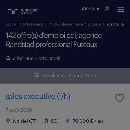
s'inscrire
accueil
/
offres d'emploi
/
cdi
/
ile-de-france
/
puteaux
/
agence Randst
142 offre(s) d'emploi cdi, agence
Randstad professional Puteaux
créer une alerte email
modifier votre recherche
sales executive (f/h)
7 août 2026
Noisiel (77)
CDI
70 000 € / an