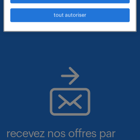
- contrat : cdd
tout autoriser
- lieu : lille
recevez nos offres par