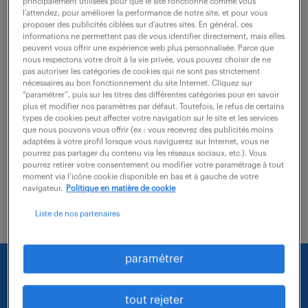
principalement utilisées pour que le site fonctionne comme vous
l’attendez, pour améliorer la performance de notre site, et pour vous
proposer des publicités ciblées sur d’autres sites. En général, ces
En tant qu'ambassadeur technique, vous occupez un
informations ne permettent pas de vous identifier directement, mais elles
peuvent vous offrir une expérience web plus personnalisée. Parce que
poste stratégique où votre analyse scientifique
nous respectons votre droit à la vie privée, vous pouvez choisir de ne
permet de résoudre les impasses technologiques les
pas autoriser les catégories de cookies qui ne sont pas strictement
nécessaires au bon fonctionnement du site Internet. Cliquez sur
plus critiques du réseau européen. VOTRE...
“paramétrer”, puis sur les titres des différentes catégories pour en savoir
plus et modifier nos paramètres par défaut. Toutefois, le refus de certains
types de cookies peut affecter votre navigation sur le site et les services
que nous pouvons vous offrir (ex : vous recevrez des publicités moins
voir l'offre
adaptées à votre profil lorsque vous naviguerez sur Internet, vous ne
pourrez pas partager du contenu via les réseaux sociaux, etc.). Vous
pourrez retirer votre consentement ou modifier votre paramétrage à tout
moment via l’icône cookie disponible en bas et à gauche de votre
navigateur.
Politique en matière de cookie
Liste de nos partenaires
paramétrer
Nous faisons le maximum pour trouver un emploi
qui vous correspond parmi nos offres :
tout rejeter