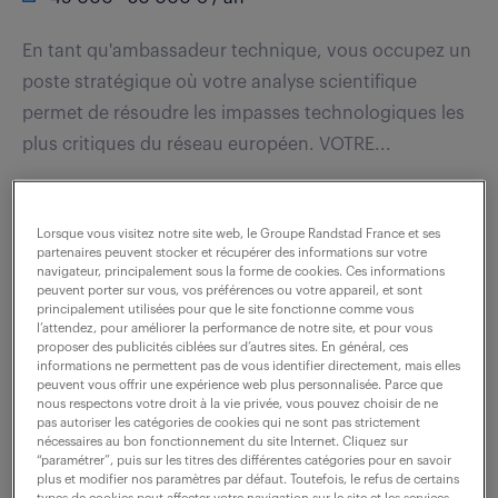
En tant qu'ambassadeur technique, vous occupez un
poste stratégique où votre analyse scientifique
permet de résoudre les impasses technologiques les
plus critiques du réseau européen. VOTRE...
voir l'offre
Lorsque vous visitez notre site web, le Groupe Randstad France et ses
partenaires peuvent stocker et récupérer des informations sur votre
navigateur, principalement sous la forme de cookies. Ces informations
peuvent porter sur vous, vos préférences ou votre appareil, et sont
principalement utilisées pour que le site fonctionne comme vous
assistant administratif marketing
l’attendez, pour améliorer la performance de notre site, et pour vous
proposer des publicités ciblées sur d’autres sites. En général, ces
(f/h)
informations ne permettent pas de vous identifier directement, mais elles
peuvent vous offrir une expérience web plus personnalisée. Parce que
nous respectons votre droit à la vie privée, vous pouvez choisir de ne
13 mars 2026
pas autoriser les catégories de cookies qui ne sont pas strictement
nécessaires au bon fonctionnement du site Internet. Cliquez sur
La Madeleine (59)
CDD
12 mois
“paramétrer”, puis sur les titres des différentes catégories pour en savoir
plus et modifier nos paramètres par défaut. Toutefois, le refus de certains
24 000 - 25 000 € / an
types de cookies peut affecter votre navigation sur le site et les services