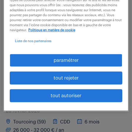
que nous pouvons vous offrir (ex : vous recevrez des publicités moins
adaptées à votre profil lorsque vous naviguerez sur Internet, vous ne
En lien direct avec la Directrice du service, vous
pourrez pas partager du contenu via les réseaux sociaux, etc.). Vous
pourrez retirer votre consentement ou modifier votre paramétrage à tout
intervenez sur de multiples missions contribuant au
moment via l’icône cookie disponible en bas et à gauche de votre
bon fonctionnement de l'équipe : - la fiabilisation des
navigateur.
Politique en matière de cookie
données ERP : qualification, contrôle...
Liste de nos partenaires
voir l'offre
paramétrer
tout rejeter
attaché commercial interne &
adv (f/h)
tout autoriser
23 février 2026
Tourcoing (59)
CDD
6 mois
26 000 - 32 000 € / an