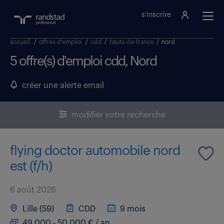
s'inscrire
accueil
/
offres d'emploi
/
cdd
/
hauts-de-france
/
nord
5 offre(s) d'emploi cdd, Nord
créer une alerte email
modifier votre recherche
flying doctor automobile nord
est (f/h)
6 août 2026
Lille (59)
CDD
9 mois
49 000 - 50 000 € / an