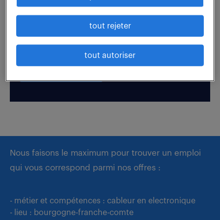
Boostez votre visibilité auprès de nos recruteurs
tout rejeter
en postulant par candidature spontanée.
tout autoriser
déposer mon CV
Nous faisons le maximum pour trouver un emploi
qui vous correspond parmi nos offres :
- métier et compétences : cableur en electronique
- lieu : bourgogne-franche-comte