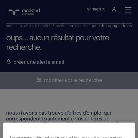
s'inscrire
accueil
/
offres d'emploi
/
cableur en electronique
/
bourgogne-franche
oups… aucun résultat pour votre
recherche.
créer une alerte email
modifier votre recherche
nous n’avons pas trouvé d’offres d’emploi qui
correspondent exactement à vos critères de
recherche. Modifiez vos critères ou créez une alerte
email pour ne manquer aucune opportunité !
Lorsque vous visitez notre site web, le Groupe Randstad France et ses