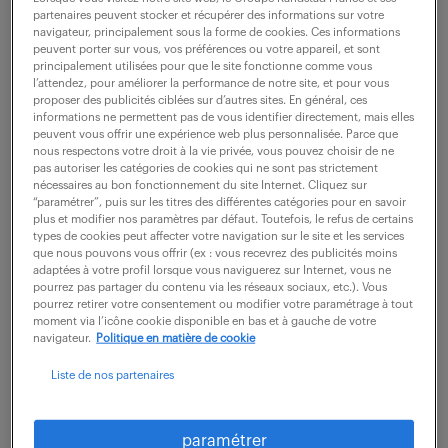
partenaires peuvent stocker et récupérer des informations sur votre
navigateur, principalement sous la forme de cookies. Ces informations
peuvent porter sur vous, vos préférences ou votre appareil, et sont
ne ratez aucune
principalement utilisées pour que le site fonctionne comme vous
l’attendez, pour améliorer la performance de notre site, et pour vous
opportunité.
proposer des publicités ciblées sur d’autres sites. En général, ces
informations ne permettent pas de vous identifier directement, mais elles
peuvent vous offrir une expérience web plus personnalisée. Parce que
nous respectons votre droit à la vie privée, vous pouvez choisir de ne
recevez chaque semaine par mail les offres qui
pas autoriser les catégories de cookies qui ne sont pas strictement
correspondent à votre dernière recherche.
nécessaires au bon fonctionnement du site Internet. Cliquez sur
“paramétrer”, puis sur les titres des différentes catégories pour en savoir
plus et modifier nos paramètres par défaut. Toutefois, le refus de certains
types de cookies peut affecter votre navigation sur le site et les services
créer une alerte
que nous pouvons vous offrir (ex : vous recevrez des publicités moins
adaptées à votre profil lorsque vous naviguerez sur Internet, vous ne
pourrez pas partager du contenu via les réseaux sociaux, etc.). Vous
pourrez retirer votre consentement ou modifier votre paramétrage à tout
moment via l’icône cookie disponible en bas et à gauche de votre
navigateur.
Politique en matière de cookie
Liste de nos partenaires
partagez-nous
votre CV !
paramétrer