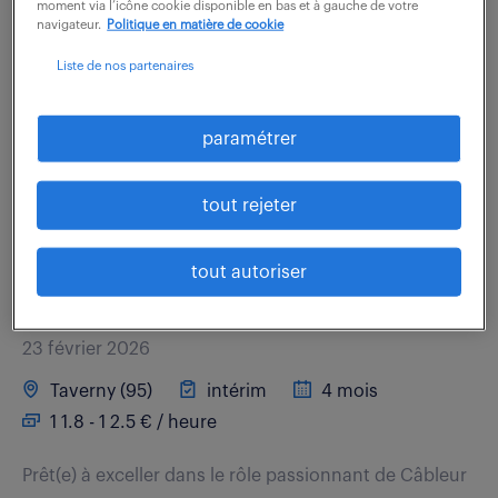
moment via l’icône cookie disponible en bas et à gauche de votre
Intégré à une unité de production, vous réalisez les
navigateur.
Politique en matière de cookie
opérations de câblage et de contrôles pour les
Liste de nos partenaires
produits séries conformément aux gammes de
fabrication, avec les moyens matériels mis à...
paramétrer
voir l'offre
tout rejeter
tout autoriser
cableur en électronique (f/h)
23 février 2026
Taverny (95)
intérim
4 mois
1 1.8 - 1 2.5 € / heure
Prêt(e) à exceller dans le rôle passionnant de Câbleur