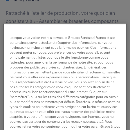
Rattaché à l'atelier de production, votre quotidien
consistera à : - Assembler et braser les composants
électroniques sur circuits imprimés, selon les plans et
schémas. - Réaliser le câblage...
Lorsque vous visitez notre site web, le Groupe Randstad France et ses
partenaires peuvent stocker et récupérer des informations sur votre
navigateur, principalement sous la forme de cookies. Ces informations
peuvent porter sur vous, vos préférences ou votre appareil, et sont
voir l'offre
principalement utilisées pour que le site fonctionne comme vous
l’attendez, pour améliorer la performance de notre site, et pour vous
proposer des publicités ciblées sur d’autres sites. En général, ces
informations ne permettent pas de vous identifier directement, mais elles
peuvent vous offrir une expérience web plus personnalisée. Parce que
nous respectons votre droit à la vie privée, vous pouvez choisir de ne
cableur en électronique (f/h)
pas autoriser les catégories de cookies qui ne sont pas strictement
nécessaires au bon fonctionnement du site Internet. Cliquez sur
“paramétrer”, puis sur les titres des différentes catégories pour en savoir
23 février 2026
plus et modifier nos paramètres par défaut. Toutefois, le refus de certains
types de cookies peut affecter votre navigation sur le site et les services
La Ferte St Aubin (45)
intérim
que nous pouvons vous offrir (ex : vous recevrez des publicités moins
adaptées à votre profil lorsque vous naviguerez sur Internet, vous ne
2 mois
24 000 - 26 000 € / an
pourrez pas partager du contenu via les réseaux sociaux, etc.). Vous
pourrez retirer votre consentement ou modifier votre paramétrage à tout