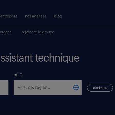
entreprise
nos agences
blog
antages
rejoindre le groupe
assistant technique
où ?
intérim
(15)