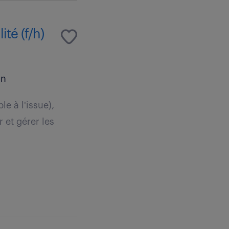
té (f/h)
an
e à l'issue),
 et gérer les