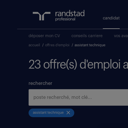
candidat
déposer mon CV
conseils carriere
vos av
accueil
/
offres d'emploi
/
assistant technique
23 offre(s) d'emploi 
rechercher
assistant technique