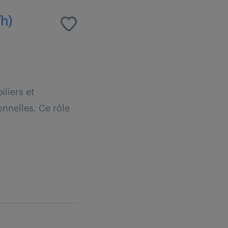
/h)
liers et
onnelles. Ce rôle