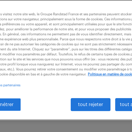
 visitez notre site web, le Groupe Randstad France et ses partenaires peuvent stocker
ions sur votre navigateur, principalement sous la forme de cookies. Ces informations
s préférences ou votre appareil, et sont principalement utilisées pour que le site fo
nique (f/h)
dez, pour améliorer la performance de notre site, et pour vous proposer des publicités 
es. En général, ces informations ne permettent pas de vous identifier directement, mais
une expérience web plus personnalisée. Parce que nous respectons votre droit à la vie 
ir de ne pas autoriser les catégories de cookies qui ne sont pas strictement nécessair
nt du site Internet. Cliquez sur “paramétrer”, puis sur les titres des différentes catég
93)
intérim
4 mois
28 600 - 35 750 €
et modifier nos paramètres par défaut. Toutefois, le refus de certains types de cookies 
tion sur le site et les services que nous pouvons vous offrir (ex : vous recevrez des pu
otre profil lorsque vous naviguerez sur Internet, vous ne pourrez pas partager du cont
étroite avec un binôme, vous serez en charge d'un la
iaux, etc.). Vous pourrez retirer votre consentement ou modifier votre paramétrage à
cookie disponible en bas et à gauche de votre navigateur.
Politique en matière de cook
ratives et techniques. Vos responsabilités principales
os partenaires
du...
métrer
tout rejeter
tout 