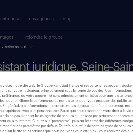
entreprise
nos agences
blog
antages
rejoindre le groupe
e
/
seine-saint-denis
ssistant juridique, Seine-Sai
 visitez notre site web, le Groupe Randstad France et ses partenaires peuvent stocker
où ?
ions sur votre navigateur, principalement sous la forme de cookies. Ces informations
s préférences ou votre appareil, et sont principalement utilisées pour que le site fo
dez, pour améliorer la performance de notre site, et pour vous proposer des publicités 
intérim
(1)
es. En général, ces informations ne permettent pas de vous identifier directement, mais
une expérience web plus personnalisée. Parce que nous respectons votre droit à la vie 
ir de ne pas autoriser les catégories de cookies qui ne sont pas strictement nécessair
seine-saint-denis (93)
nt du site Internet. Cliquez sur “paramétrer”, puis sur les titres des différentes catég
et modifier nos paramètres par défaut. Toutefois, le refus de certains types de cookies 
tion sur le site et les services que nous pouvons vous offrir (ex : vous recevrez des pu