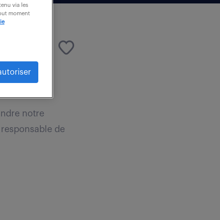
enu via les
 tout moment
ie
autoriser
 € / an
indre notre
z responsable de