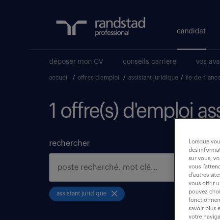
candidat
déposer mon CV
conseils carriere
vos av
accueil
/
offres d'emploi
/
assistant juridique
/
île-de-franc
1 offre(s) d'emploi a
Lorsque vous
rechercher
des informat
sur vous, vo
vous l’atten
d’autres sit
vous offrir 
pouvez chois
assistant juridique
fonctionneme
savoir plus 
votre naviga