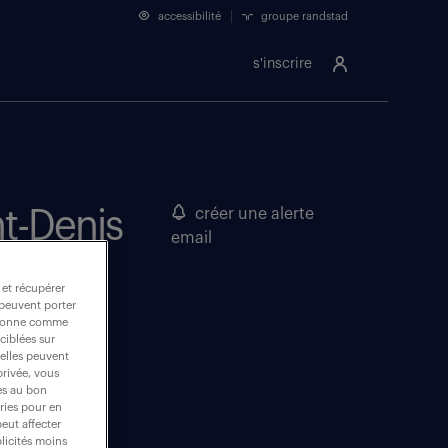
accessibilité
groupe randstad
s'inscrire
nt-Denis
créer une alerte
email
 et récupérer
 peuvent porter
nctionne comme
ciblées sur
 elles peuvent
privée, vous
es au bon
ories pour en
peut affecter
blicités moins