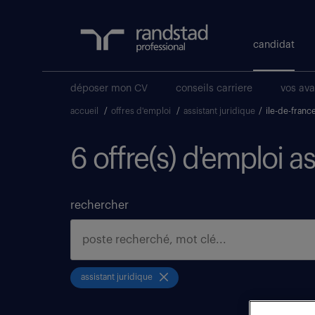
candidat
déposer mon CV
conseils carriere
vos av
accueil
/
offres d'emploi
/
assistant juridique
/
ile-de-franc
6 offre(s) d'emploi as
rechercher
assistant juridique