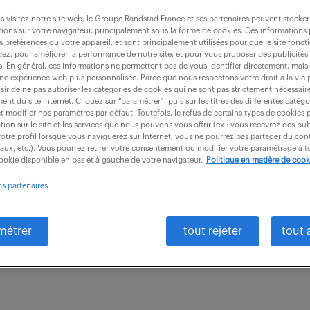
 visitez notre site web, le Groupe Randstad France et ses partenaires peuvent stocker
ions sur votre navigateur, principalement sous la forme de cookies. Ces informations
s préférences ou votre appareil, et sont principalement utilisées pour que le site fo
dez, pour améliorer la performance de notre site, et pour vous proposer des publicités 
dique (f/h)
es. En général, ces informations ne permettent pas de vous identifier directement, mais
une expérience web plus personnalisée. Parce que nous respectons votre droit à la vie 
ir de ne pas autoriser les catégories de cookies qui ne sont pas strictement nécessair
nt du site Internet. Cliquez sur “paramétrer”, puis sur les titres des différentes catég
et modifier nos paramètres par défaut. Toutefois, le refus de certains types de cookies 
ncourt (92)
CDI
40 000 - 45 000 € / an
tion sur le site et les services que nous pouvons vous offrir (ex : vous recevrez des pu
otre profil lorsque vous naviguerez sur Internet, vous ne pourrez pas partager du cont
iaux, etc.). Vous pourrez retirer votre consentement ou modifier votre paramétrage à
rection Juridique, vous rejoignez une équipe à taille 
cookie disponible en bas et à gauche de votre navigateur.
Politique en matière de cook
s de l'organisation sont indispensables pour accompa
os partenaires
 différentes...
métrer
tout rejeter
tout 