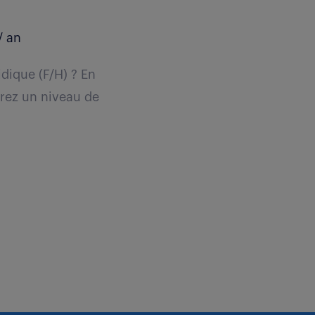
/ an
idique (F/H) ? En
urez un niveau de