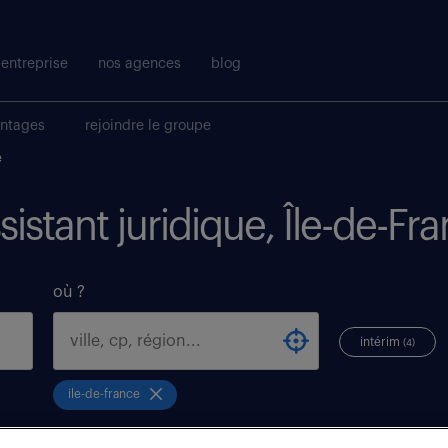
entreprise
nos agences
blog
antages
rejoindre le groupe
e
sistant juridique, Île-de-Fr
où ?
intérim
(4)
ile-de-france