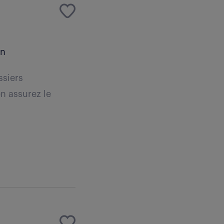
an
ssiers
en assurez le