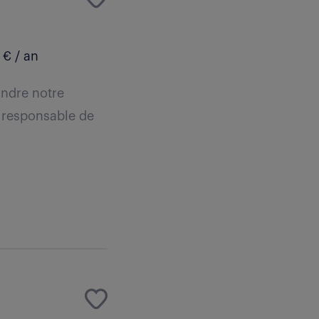
 € / an
indre notre
z responsable de