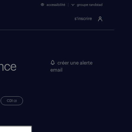
accessibilité
groupe randstad
s'inscrire
ance
créer une alerte
email
CDI
(2)