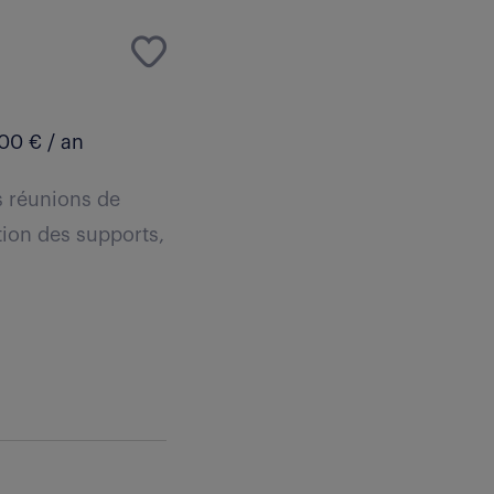
00 € / an
es réunions de
tion des supports,