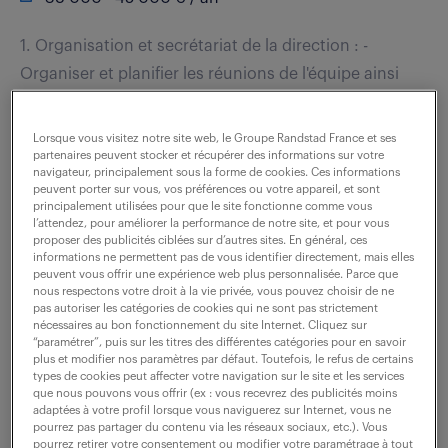
1. Organisation et secrétariat de la direction : -
Organiser et planifier les réunions de l'équipe ainsi
que les journées d'équipe (gestion des agendas,
préparation des supports, logistique et...
Lorsque vous visitez notre site web, le Groupe Randstad France et ses
partenaires peuvent stocker et récupérer des informations sur votre
navigateur, principalement sous la forme de cookies. Ces informations
peuvent porter sur vous, vos préférences ou votre appareil, et sont
voir l'offre
principalement utilisées pour que le site fonctionne comme vous
l’attendez, pour améliorer la performance de notre site, et pour vous
proposer des publicités ciblées sur d’autres sites. En général, ces
informations ne permettent pas de vous identifier directement, mais elles
peuvent vous offrir une expérience web plus personnalisée. Parce que
nous respectons votre droit à la vie privée, vous pouvez choisir de ne
chargé(e) / gestionnaire
pas autoriser les catégories de cookies qui ne sont pas strictement
contentieux (f/h)
nécessaires au bon fonctionnement du site Internet. Cliquez sur
“paramétrer”, puis sur les titres des différentes catégories pour en savoir
plus et modifier nos paramètres par défaut. Toutefois, le refus de certains
18 mai 2026
types de cookies peut affecter votre navigation sur le site et les services
que nous pouvons vous offrir (ex : vous recevrez des publicités moins
adaptées à votre profil lorsque vous naviguerez sur Internet, vous ne
Nanterre (92)
intérim
3 mois
pourrez pas partager du contenu via les réseaux sociaux, etc.). Vous
33 000 - 34 000 € / an
pourrez retirer votre consentement ou modifier votre paramétrage à tout