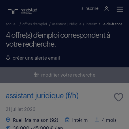
s'inscrire
accueil
/
offres d'emploi
/
assistant juridique
/
intérim
/
ile-de-france
4 offre(s) d’emploi correspondent à
votre recherche.
créer une alerte email
modifier votre recherche
assistant juridique (f/h)
21 juillet 2026
Rueil Malmaison (92)
intérim
4 mois
38 000 - 45 000 € / an