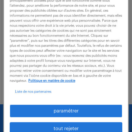
principalement utilisées pour que le site fonctionne comme vous
l’attendez, pour améliorer la performance de notre site, et pour vous
proposer des publicités ciblées sur d’autres sites. En général, ces
Vos Missions Sous l'autorité du Chef du bureau des
informations ne permettent pas de vous identifier directement, mais elles
peuvent vous offrir une expérience web plus personnalisée. Parce que
ressources, vous assurez les actes de gestion
nous respectons votre droit à la vie privée, vous pouvez choisir de ne
administrative dans le respect des règles de la
pas autoriser les catégories de cookies qui ne sont pas strictement
nécessaires au bon fonctionnement du site Internet. Cliquez sur
comptabilité publique (GBCP). Vous êtes le garant...
“paramétrer”, puis sur les titres des différentes catégories pour en savoir
plus et modifier nos paramètres par défaut. Toutefois, le refus de certains
types de cookies peut affecter votre navigation sur le site et les services
que nous pouvons vous offrir (ex : vous recevrez des publicités moins
voir l'offre
adaptées à votre profil lorsque vous naviguerez sur Internet, vous ne
pourrez pas partager du contenu via les réseaux sociaux, etc.). Vous
pourrez retirer votre consentement ou modifier votre paramétrage à tout
moment via l’icône cookie disponible en bas et à gauche de votre
navigateur.
Politique en matière de cookie
Liste de nos partenaires
paramétrer
Nous faisons le maximum pour trouver un emploi
qui vous correspond parmi nos offres :
tout rejeter