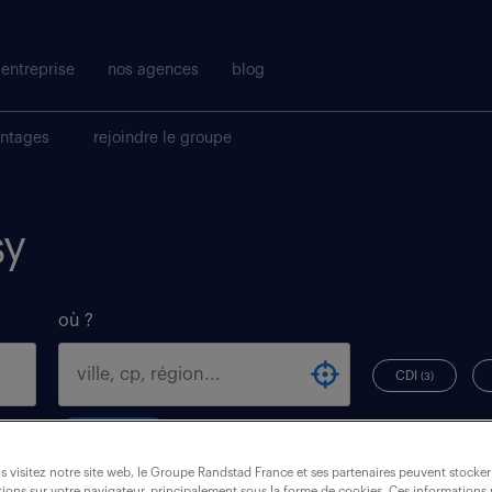
entreprise
nos agences
blog
antages
rejoindre le groupe
sy
où ?
CDI
(3)
issy (les)
 visitez notre site web, le Groupe Randstad France et ses partenaires peuvent stocker
ions sur votre navigateur, principalement sous la forme de cookies. Ces informations