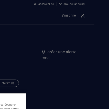
accessibilité
groupe randstad
s'inscrire
créer une alerte
email
intérim
(2)
 et récupérer
 peuvent porter