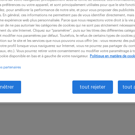
s préférences ou votre appareil, et sont principalement utilisées pour que le site fo
dez, pour améliorer la performance de notre site, et pour vous proposer des publicités 
es. En général, ces informations ne permettent pas de vous identifier directement, mais
une expérience web plus personnalisée. Parce que nous respectons votre droit à la vie 
ir de ne pas autoriser les catégories de cookies qui ne sont pas strictement nécessair
frastructures climatisation / electricité 
nt du site Internet. Cliquez sur “paramétrer”, puis sur les titres des différentes catég
et modifier nos paramètres par défaut. Toutefois, le refus de certains types de cookies 
tion sur le site et les services que nous pouvons vous offrir (ex : vous recevrez des pu
otre profil lorsque vous naviguerez sur Internet, vous ne pourrez pas partager du cont
iaux, etc.). Vous pourrez retirer votre consentement ou modifier votre paramétrage à
neaux (92)
CDI
55 000 - 70 000 € / an
cookie disponible en bas et à gauche de votre navigateur.
Politique en matière de cook
os partenaires
ecteur des Affaires Générales, vous pilotez l'entreti
s infrastructures techniques sur les périmètres CVCD,
métrer
tout rejeter
tout 