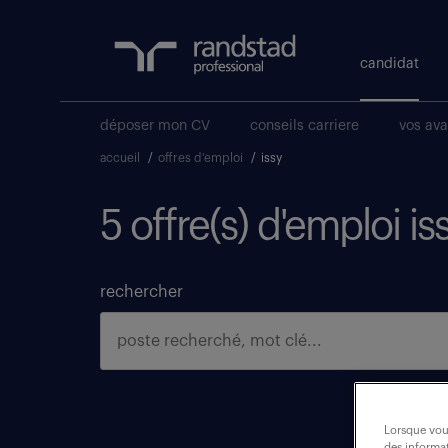
candidat
déposer mon CV
conseils carriere
vos av
accueil
/
offres d'emploi
/
issy
5 offre(s) d'emploi is
rechercher
Lorsque vous
des informat