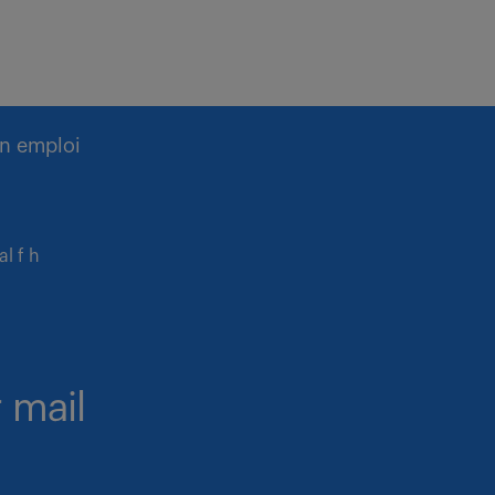
n emploi
l f h
 mail