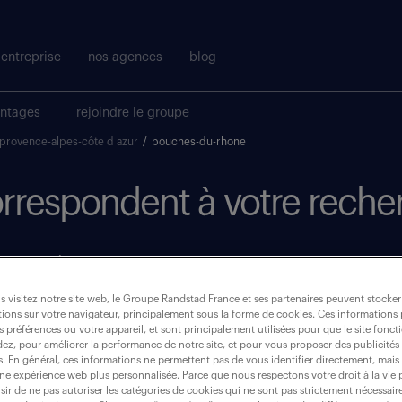
entreprise
nos agences
blog
antages
rejoindre le groupe
provence-alpes-côte d azur
/
bouches-du-rhone
correspondent à votre reche
où ?
 visitez notre site web, le Groupe Randstad France et ses partenaires peuvent stocker
CDI
(2)
ions sur votre navigateur, principalement sous la forme de cookies. Ces informations
s préférences ou votre appareil, et sont principalement utilisées pour que le site fo
dez, pour améliorer la performance de notre site, et pour vous proposer des publicités 
bouches-du-rhone (13)
es. En général, ces informations ne permettent pas de vous identifier directement, mais
une expérience web plus personnalisée. Parce que nous respectons votre droit à la vie 
ir de ne pas autoriser les catégories de cookies qui ne sont pas strictement nécessair