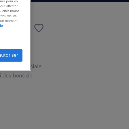
ories pour en
peut affecter
blicités moins
enu via les
 tout moment
ie
autoriser
quipe commerciale
vi des bons de