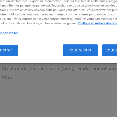
nt du site Internet. Cliquez sur “paramétrer”, puis sur les titres des différentes catég
et modifier nos paramètres par défaut. Toutefois, le refus de certains types de cookies 
tion sur le site et les services que nous pouvons vous offrir (ex : vous recevrez des pu
otre profil lorsque vous naviguerez sur Internet, vous ne pourrez pas partager du cont
iaux, etc.). Vous pourrez retirer votre consentement ou modifier votre paramétrage à
mercial (f/h)
cookie disponible en bas et à gauche de votre navigateur.
Politique en matière de cook
os partenaires
e (13)
CDI
25 000 - 30 000 € / an
métrer
tout rejeter
tout 
Assistance commerciale En collaboration avec une é
 Création des fiches clients (tiers) - Rédaction et sui
des...