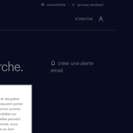
accessibilité
groupe randstad
s'inscrire
rche.
créer une alerte
email
 et récupérer
 peuvent porter
nctionne comme
ciblées sur
 elles peuvent
privée, vous
es au bon