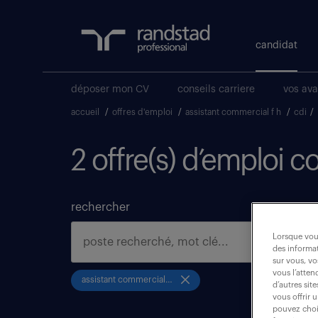
candidat
déposer mon CV
conseils carriere
vos av
accueil
/
offres d'emploi
/
assistant commercial f h
/
cdi
/
2 offre(s) d’emploi 
rechercher
Lorsque vous
des informat
sur vous, vo
vous l’atten
assistant commercial f h
d’autres sit
vous offrir 
pouvez chois