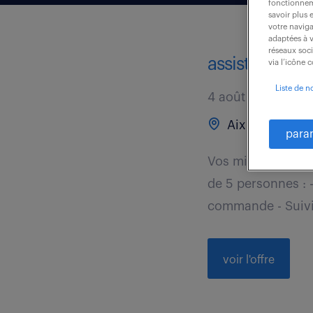
fonctionneme
savoir plus 
votre naviga
adaptées à v
réseaux soc
assistant com
via l’icône 
Liste de n
4 août 2026
Aix En Provenc
para
Vos missions 1. 
de 5 personnes : -
commande - Suivi 
voir l'offre