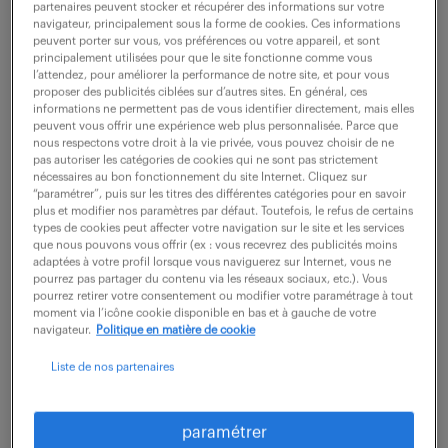
partenaires peuvent stocker et récupérer des informations sur votre
navigateur, principalement sous la forme de cookies. Ces informations
peuvent porter sur vous, vos préférences ou votre appareil, et sont
ne ratez aucune
principalement utilisées pour que le site fonctionne comme vous
l’attendez, pour améliorer la performance de notre site, et pour vous
proposer des publicités ciblées sur d’autres sites. En général, ces
opportunité.
informations ne permettent pas de vous identifier directement, mais elles
peuvent vous offrir une expérience web plus personnalisée. Parce que
nous respectons votre droit à la vie privée, vous pouvez choisir de ne
recevez chaque semaine par mail les offres qui
pas autoriser les catégories de cookies qui ne sont pas strictement
nécessaires au bon fonctionnement du site Internet. Cliquez sur
correspondent à votre dernière recherche.
“paramétrer”, puis sur les titres des différentes catégories pour en savoir
plus et modifier nos paramètres par défaut. Toutefois, le refus de certains
types de cookies peut affecter votre navigation sur le site et les services
que nous pouvons vous offrir (ex : vous recevrez des publicités moins
créer une alerte
adaptées à votre profil lorsque vous naviguerez sur Internet, vous ne
pourrez pas partager du contenu via les réseaux sociaux, etc.). Vous
pourrez retirer votre consentement ou modifier votre paramétrage à tout
moment via l’icône cookie disponible en bas et à gauche de votre
navigateur.
Politique en matière de cookie
Liste de nos partenaires
partagez-nous
paramétrer
votre CV !