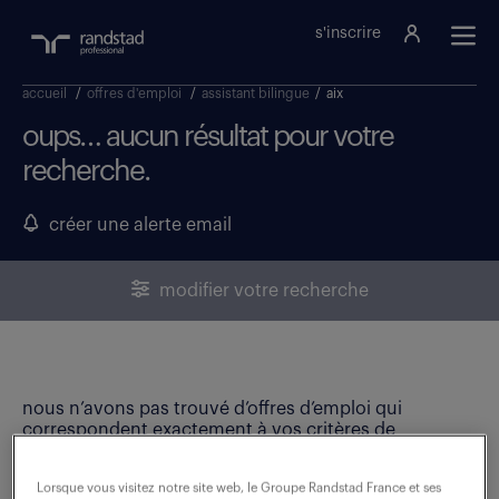
s'inscrire
accueil
/
offres d'emploi
/
assistant bilingue
/
aix
oups… aucun résultat pour votre
recherche.
créer une alerte email
modifier votre recherche
nous n’avons pas trouvé d’offres d’emploi qui
correspondent exactement à vos critères de
recherche. Modifiez vos critères ou créez une alerte
email pour ne manquer aucune opportunité !
Lorsque vous visitez notre site web, le Groupe Randstad France et ses