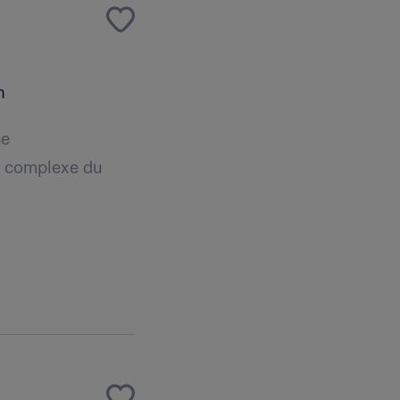
n
ce
ps complexe du