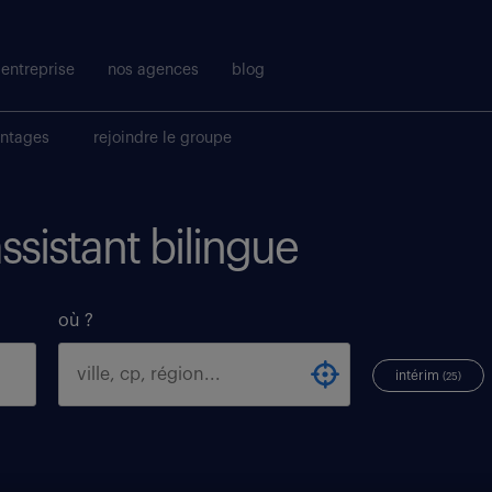
entreprise
nos agences
blog
antages
rejoindre le groupe
assistant bilingue
où ?
intérim
(25)