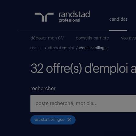
candidat
déposer mon CV
conseils carriere
vos av
accueil
/
offres d'emploi
/
assistant bilingue
32 offre(s) d'emploi 
rechercher
assistant bilingue