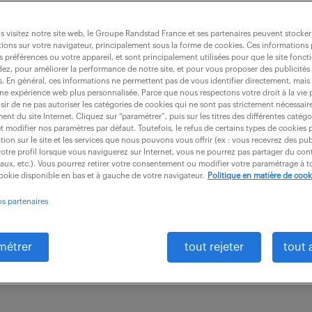
 visitez notre site web, le Groupe Randstad France et ses partenaires peuvent stocker
ions sur votre navigateur, principalement sous la forme de cookies. Ces informations
s préférences ou votre appareil, et sont principalement utilisées pour que le site fo
irection bilingue (f/h)
dez, pour améliorer la performance de notre site, et pour vous proposer des publicités 
es. En général, ces informations ne permettent pas de vous identifier directement, mais
une expérience web plus personnalisée. Parce que nous respectons votre droit à la vie 
ir de ne pas autoriser les catégories de cookies qui ne sont pas strictement nécessair
nt du site Internet. Cliquez sur “paramétrer”, puis sur les titres des différentes catég
blay (78)
intérim
3 mois
38 000 - 42
et modifier nos paramètres par défaut. Toutefois, le refus de certains types de cookies 
tion sur le site et les services que nous pouvons vous offrir (ex : vous recevrez des pu
otre profil lorsque vous naviguerez sur Internet, vous ne pourrez pas partager du cont
ous avez en charge l'assistanat d'une partie des acti
iaux, etc.). Vous pourrez retirer votre consentement ou modifier votre paramétrage à
cookie disponible en bas et à gauche de votre navigateur.
Politique en matière de cook
elle du site. A ce titre, vous assurez des missions de 
os partenaires
métrer
tout rejeter
tout 