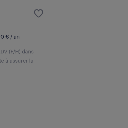
0 € / an
ADV (F/H) dans
te à assurer la