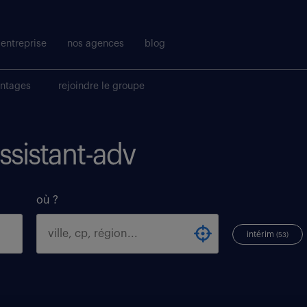
entreprise
nos agences
blog
antages
rejoindre le groupe
assistant-adv
où ?
intérim
(53)