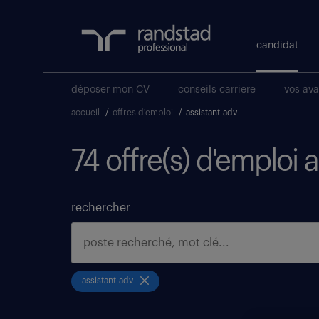
candidat
déposer mon CV
conseils carriere
vos av
accueil
/
offres d'emploi
/
assistant-adv
74 offre(s) d'emploi 
rechercher
assistant-adv