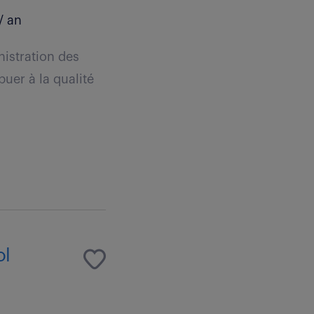
/ an
nistration des
uer à la qualité
ol