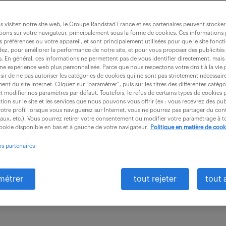
 visitez notre site web, le Groupe Randstad France et ses partenaires peuvent stocker
ions sur votre navigateur, principalement sous la forme de cookies. Ces informations
s préférences ou votre appareil, et sont principalement utilisées pour que le site fo
(f/h)
dez, pour améliorer la performance de notre site, et pour vous proposer des publicités 
es. En général, ces informations ne permettent pas de vous identifier directement, mais
une expérience web plus personnalisée. Parce que nous respectons votre droit à la vie 
ir de ne pas autoriser les catégories de cookies qui ne sont pas strictement nécessair
nt du site Internet. Cliquez sur “paramétrer”, puis sur les titres des différentes catég
49)
intérim
3 mois
27 000 € / an
et modifier nos paramètres par défaut. Toutefois, le refus de certains types de cookies 
tion sur le site et les services que nous pouvons vous offrir (ex : vous recevrez des pu
otre profil lorsque vous naviguerez sur Internet, vous ne pourrez pas partager du cont
nsable commercial, vous effectuez la saisie des co
iaux, etc.). Vous pourrez retirer votre consentement ou modifier votre paramétrage à
cookie disponible en bas et à gauche de votre navigateur.
Politique en matière de cook
uration, le suivi stocks, les relances clients, l'établi
os partenaires
..
métrer
tout rejeter
tout 