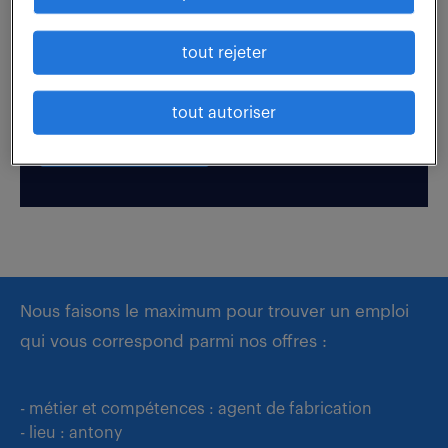
Boostez votre visibilité auprès de nos recruteurs
tout rejeter
en postulant par candidature spontanée.
tout autoriser
déposer mon CV
Nous faisons le maximum pour trouver un emploi
qui vous correspond parmi nos offres :
- métier et compétences : agent de fabrication
- lieu : antony