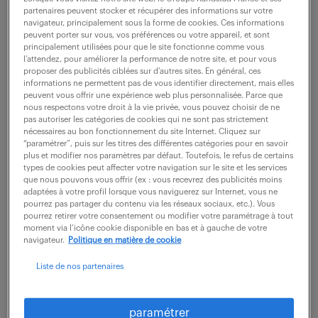
partenaires peuvent stocker et récupérer des informations sur votre
navigateur, principalement sous la forme de cookies. Ces informations
peuvent porter sur vous, vos préférences ou votre appareil, et sont
ne ratez aucune
principalement utilisées pour que le site fonctionne comme vous
l’attendez, pour améliorer la performance de notre site, et pour vous
opportunité.
proposer des publicités ciblées sur d’autres sites. En général, ces
informations ne permettent pas de vous identifier directement, mais elles
peuvent vous offrir une expérience web plus personnalisée. Parce que
nous respectons votre droit à la vie privée, vous pouvez choisir de ne
recevez chaque semaine par mail les offres qui
pas autoriser les catégories de cookies qui ne sont pas strictement
correspondent à votre dernière recherche.
nécessaires au bon fonctionnement du site Internet. Cliquez sur
“paramétrer”, puis sur les titres des différentes catégories pour en savoir
plus et modifier nos paramètres par défaut. Toutefois, le refus de certains
types de cookies peut affecter votre navigation sur le site et les services
créer une alerte
que nous pouvons vous offrir (ex : vous recevrez des publicités moins
adaptées à votre profil lorsque vous naviguerez sur Internet, vous ne
pourrez pas partager du contenu via les réseaux sociaux, etc.). Vous
pourrez retirer votre consentement ou modifier votre paramétrage à tout
moment via l’icône cookie disponible en bas et à gauche de votre
navigateur.
Politique en matière de cookie
Liste de nos partenaires
partagez-nous
votre CV !
paramétrer