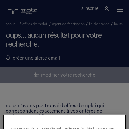
s'inscrire
accueil
/
offres d'emploi
/
agent de fabrication
/
île-de-france
/
hauts-de
oups… aucun résultat pour votre
recherche.
créer une alerte email
modifier votre recherche
nous n’avons pas trouvé d’offres d’emploi qui
correspondent exactement à vos critères de
recherche. Modifiez vos critères ou créez une alerte
email pour ne manquer aucune opportunité !
Lorsque vous visitez notre site web, le Groupe Randstad France et ses