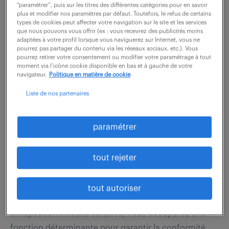
moyens automatisés dans le respect du dossier de
“paramétrer”, puis sur les titres des différentes catégories pour en savoir
plus et modifier nos paramètres par défaut. Toutefois, le refus de certains
fabrication et des objectifs de coûts, de qualité et de
types de cookies peut affecter votre navigation sur le site et les services
délais associés. Pour cela, vous...
que nous pouvons vous offrir (ex : vous recevrez des publicités moins
adaptées à votre profil lorsque vous naviguerez sur Internet, vous ne
pourrez pas partager du contenu via les réseaux sociaux, etc.). Vous
pourrez retirer votre consentement ou modifier votre paramétrage à tout
voir l'offre
moment via l’icône cookie disponible en bas et à gauche de votre
navigateur.
Politique en matière de cookie
Liste de nos partenaires
opérateur mirage (f/h)
paramétrer
10 juillet 2026
tout rejeter
Lentilly (69)
intérim
4 mois
14 € / heure
tout autoriser
En tant qu'opérateur de mirage au sein du service
d'inspection visuelle curative, vous occuperez une
fonction déterminante pour garantir la conformité