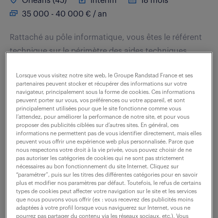
Orleans (45)
intérim
18 mois
35 000 - 40 000 € / an
Rattaché au pôle informatique, vous êtes le référent
technique sur le périmètre des aides techniques
(matérielles et logicielles). Vous identifiez et testez
Lorsque vous visitez notre site web, le Groupe Randstad France et ses
des solutions innovantes en...
partenaires peuvent stocker et récupérer des informations sur votre
navigateur, principalement sous la forme de cookies. Ces informations
peuvent porter sur vous, vos préférences ou votre appareil, et sont
principalement utilisées pour que le site fonctionne comme vous
voir l'offre
l’attendez, pour améliorer la performance de notre site, et pour vous
proposer des publicités ciblées sur d’autres sites. En général, ces
informations ne permettent pas de vous identifier directement, mais elles
peuvent vous offrir une expérience web plus personnalisée. Parce que
nous respectons votre droit à la vie privée, vous pouvez choisir de ne
administrateur système windows
pas autoriser les catégories de cookies qui ne sont pas strictement
nécessaires au bon fonctionnement du site Internet. Cliquez sur
(f/h)
“paramétrer”, puis sur les titres des différentes catégories pour en savoir
plus et modifier nos paramètres par défaut. Toutefois, le refus de certains
types de cookies peut affecter votre navigation sur le site et les services
5 août 2026
que nous pouvons vous offrir (ex : vous recevrez des publicités moins
adaptées à votre profil lorsque vous naviguerez sur Internet, vous ne
Orleans (45)
intérim
18 mois
pourrez pas partager du contenu via les réseaux sociaux, etc.). Vous