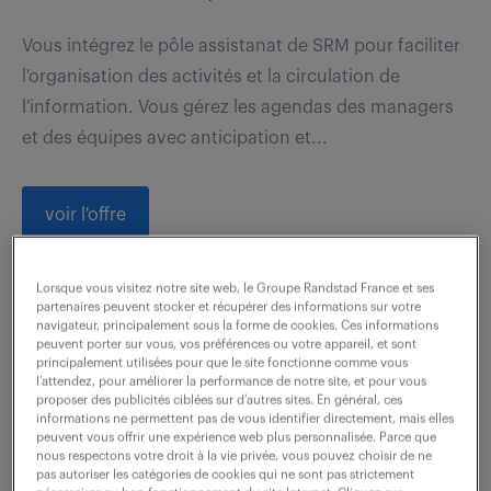
Vous intégrez le pôle assistanat de SRM pour faciliter
l'organisation des activités et la circulation de
l'information. Vous gérez les agendas des managers
et des équipes avec anticipation et...
voir l'offre
Lorsque vous visitez notre site web, le Groupe Randstad France et ses
partenaires peuvent stocker et récupérer des informations sur votre
assistant commercial (f/h)
navigateur, principalement sous la forme de cookies. Ces informations
peuvent porter sur vous, vos préférences ou votre appareil, et sont
principalement utilisées pour que le site fonctionne comme vous
26 juin 2026
l’attendez, pour améliorer la performance de notre site, et pour vous
proposer des publicités ciblées sur d’autres sites. En général, ces
St Herblain (44)
intérim
18 mois
informations ne permettent pas de vous identifier directement, mais elles
peuvent vous offrir une expérience web plus personnalisée. Parce que
27 000 - 32 700 € / an
nous respectons votre droit à la vie privée, vous pouvez choisir de ne
pas autoriser les catégories de cookies qui ne sont pas strictement