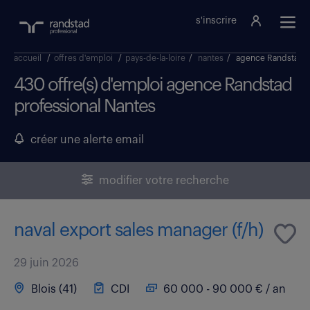
s'inscrire
accueil
/
offres d'emploi
/
pays-de-la-loire
/
nantes
/
agence Randstad p
430 offre(s) d'emploi agence Randstad
professional Nantes
créer une alerte email
modifier votre recherche
naval export sales manager (f/h)
29 juin 2026
Blois (41)
CDI
60 000 - 90 000 € / an