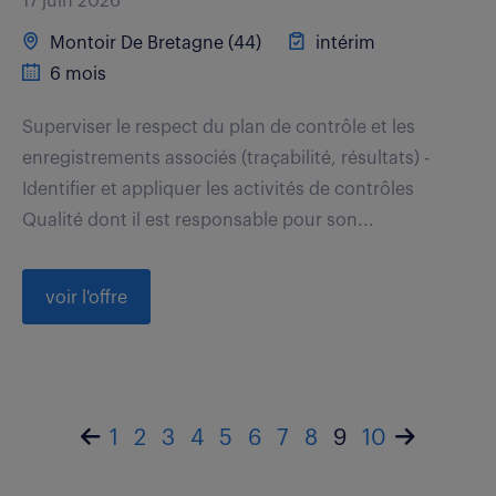
17 juin 2026
Montoir De Bretagne (44)
intérim
6 mois
Superviser le respect du plan de contrôle et les
enregistrements associés (traçabilité, résultats) -
Identifier et appliquer les activités de contrôles
Qualité dont il est responsable pour son...
voir l'offre
1
2
3
4
5
6
7
8
9
10