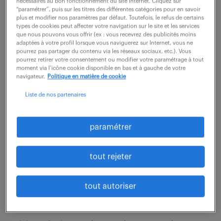
nécessaires au bon fonctionnement du site Internet. Cliquez sur
Votre mission : Le pivot de la satisfaction client Au
“paramétrer”, puis sur les titres des différentes catégories pour en savoir
sein du Service Clients, vous n'êtes pas un simple
plus et modifier nos paramètres par défaut. Toutefois, le refus de certains
types de cookies peut affecter votre navigation sur le site et les services
exécutant, mais un véritable partenaire de
que nous pouvons vous offrir (ex : vous recevrez des publicités moins
adaptées à votre profil lorsque vous naviguerez sur Internet, vous ne
croissance. En binôme avec un délégué...
pourrez pas partager du contenu via les réseaux sociaux, etc.). Vous
pourrez retirer votre consentement ou modifier votre paramétrage à tout
moment via l’icône cookie disponible en bas et à gauche de votre
navigateur.
Politique en matière de cookie
voir l'offre
Liste de nos partenaires
dessinateur-projeteur mécanique
paramétrer
secteur naval (f/h)
tout rejeter
24 juin 2026
tout autoriser
La Montagne (44)
intérim
6 mois
30 000 - 35 000 € / mois