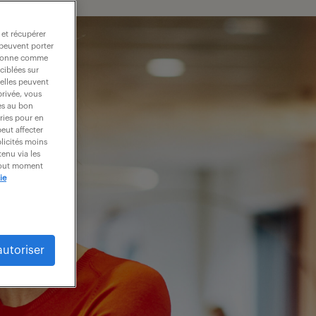
 et récupérer
 peuvent porter
nctionne comme
ciblées sur
 elles peuvent
privée, vous
es au bon
ories pour en
peut affecter
blicités moins
enu via les
 tout moment
ie
autoriser