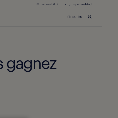
accessibilité
groupe randstad
s'inscrire
us gagnez