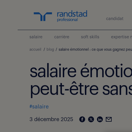
candidat
salaire
carrière
soft skills
expertise 
accueil
/
blog
/
salaire émotionnel : ce que vous gagnez peut-
salaire émoti
peut-être sans 
#salaire
3 décembre 2025