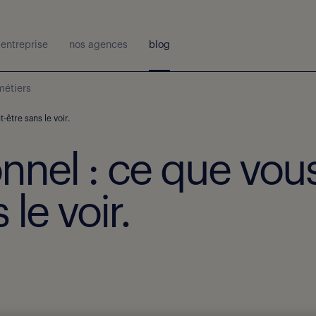
entreprise
nos agences
blog
métiers
être sans le voir.
onnel : ce que vo
le voir.