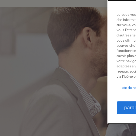
Lorsque vous
des informat
sur vous, vo
vous l’atten
d’autres sit
vous offrir 
pouvez chois
fonctionneme
savoir plus 
votre naviga
adaptées à v
réseaux soc
via l’icône 
Liste de n
para