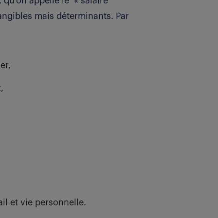
 qu’on appelle le « salaire
angibles mais déterminants. Par
ger,
,
il et vie personnelle.