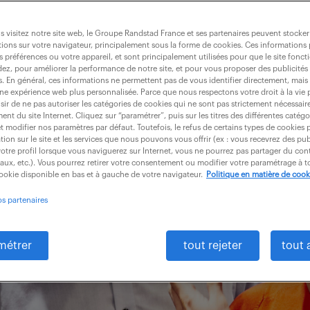
 visitez notre site web, le Groupe Randstad France et ses partenaires peuvent stocker
ions sur votre navigateur, principalement sous la forme de cookies. Ces informations
s préférences ou votre appareil, et sont principalement utilisées pour que le site fo
dez, pour améliorer la performance de notre site, et pour vous proposer des publicités 
es. En général, ces informations ne permettent pas de vous identifier directement, mais
une expérience web plus personnalisée. Parce que nous respectons votre droit à la vie 
ir de ne pas autoriser les catégories de cookies qui ne sont pas strictement nécessair
nt du site Internet. Cliquez sur “paramétrer”, puis sur les titres des différentes catég
et modifier nos paramètres par défaut. Toutefois, le refus de certains types de cookies 
tion sur le site et les services que nous pouvons vous offrir (ex : vous recevrez des pu
otre profil lorsque vous naviguerez sur Internet, vous ne pourrez pas partager du cont
iaux, etc.). Vous pourrez retirer votre consentement ou modifier votre paramétrage à
cookie disponible en bas et à gauche de votre navigateur.
Politique en matière de cook
os partenaires
métrer
tout rejeter
tout 