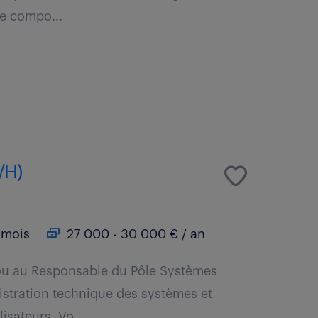
de compo...
/H)
 mois
27 000 - 30 000 € / an
 ou au Responsable du Pôle Systèmes
istration technique des systèmes et
isateurs. Vo...