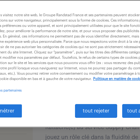
dernières offres - 
gence
Le
 visitez notre site web, le Groupe Randstad France et ses partenaires peuvent stocker
ions sur votre navigateur, principalement sous la forme de cookies. Ces informations
s préférences ou votre appareil, et sont principalement utilisées pour que le site fo
recevoir les offres par mail
dez, pour améliorer la performance de notre site, et pour vous proposer des publicités 
es. En général, ces informations ne permettent pas de vous identifier directement, mais
une expérience web plus personnalisée. Parce que nous respectons votre droit à la vie 
ir de ne pas autoriser les catégories de cookies qui ne sont pas strictement nécessair
nt du site Internet. Cliquez sur “paramétrer”, puis sur les titres des différentes catég
et modifier nos paramètres par défaut. Toutefois, le refus de certains types de cookies 
tion sur le site et les services que nous pouvons vous offrir (ex : vous recevrez des pu
otre profil lorsque vous naviguerez sur Internet, vous ne pourrez pas partager du cont
APPROVISIONNEUR - RACC
iaux, etc.). Vous pourrez retirer votre consentement ou modifier votre paramétrage à
cookie disponible en bas et à gauche de votre navigateur.
Politique en matière de cook
4 août 2026
os partenaires
Faverges Seythenex (74)
in
30 000 - 40 000 € / an
métrer
tout rejeter
tout 
Rattaché(e) au service Supply Chain
jouez un rôle clé dans la fluidité de