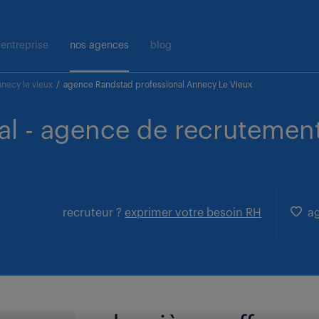
entreprise
nos agences
blog
nnecy le vieux
/
agence Randstad professional Annecy Le Vieux
al - agence de recrutement
recruteur ?
exprimer votre besoin RH
ag