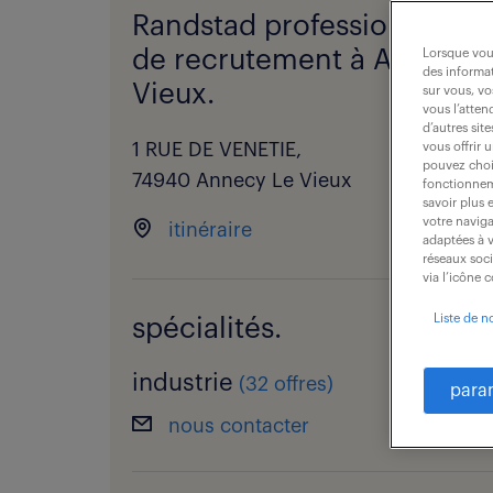
Randstad professional - a
de recrutement à Annecy 
Lorsque vous
des informat
Vieux.
sur vous, vo
vous l’atten
d’autres sit
1 RUE DE VENETIE,
vous offrir 
pouvez chois
74940 Annecy Le Vieux
fonctionneme
savoir plus 
votre naviga
itinéraire
adaptées à v
réseaux soc
via l’icône 
Liste de n
spécialités.
industrie
(
32 offres
)
para
nous contacter