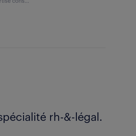
tise cons...
spécialité rh-&-légal.