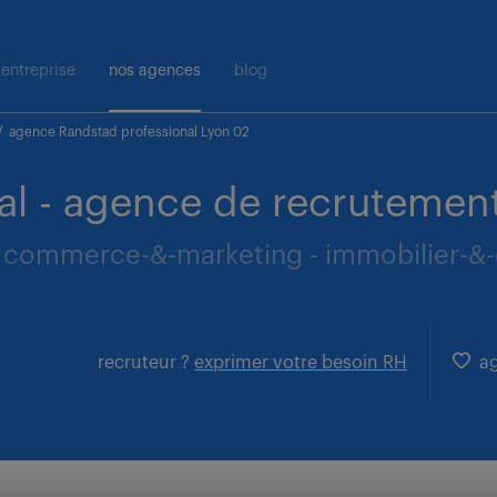
entreprise
nos agences
blog
/
agence Randstad professional Lyon 02
al - agence de recrutement
e - commerce-&-marketing - immobilier-&-
recruteur ?
exprimer votre besoin RH
ag