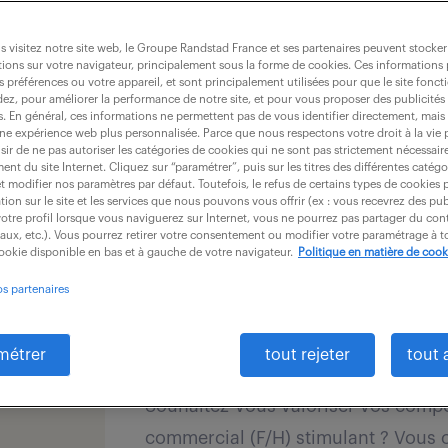
dernières offres - 
gence
 visitez notre site web, le Groupe Randstad France et ses partenaires peuvent stocker
ions sur votre navigateur, principalement sous la forme de cookies. Ces informations
s préférences ou votre appareil, et sont principalement utilisées pour que le site fo
dez, pour améliorer la performance de notre site, et pour vous proposer des publicités 
es. En général, ces informations ne permettent pas de vous identifier directement, mais
recevoir les offres par mail
une expérience web plus personnalisée. Parce que nous respectons votre droit à la vie 
ir de ne pas autoriser les catégories de cookies qui ne sont pas strictement nécessair
nt du site Internet. Cliquez sur “paramétrer”, puis sur les titres des différentes catég
et modifier nos paramètres par défaut. Toutefois, le refus de certains types de cookies 
tion sur le site et les services que nous pouvons vous offrir (ex : vous recevrez des pu
otre profil lorsque vous naviguerez sur Internet, vous ne pourrez pas partager du cont
iaux, etc.). Vous pourrez retirer votre consentement ou modifier votre paramétrage à
cookie disponible en bas et à gauche de votre navigateur.
Politique en matière de cook
ASSISTANT COMMERCIAL (
os partenaires
7 août 2026
nouveau
Genay (69)
intérim
12
métrer
tout rejeter
tout 
Souhaitez-vous valoriser vos compé
commercial (F/H) stimulant ? Vous c