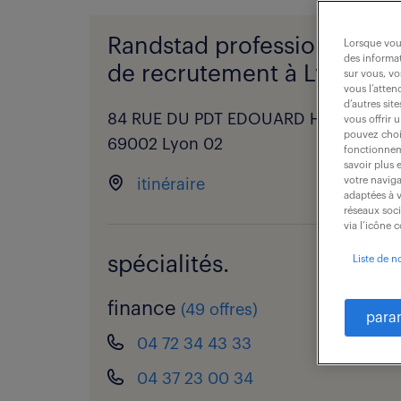
Randstad professional - a
Lorsque vous
des informat
de recrutement à Lyon 02.
sur vous, vo
vous l’atten
d’autres sit
84 RUE DU PDT EDOUARD HERRIOT,
vous offrir 
pouvez chois
69002 Lyon 02
fonctionneme
savoir plus 
votre naviga
itinéraire
adaptées à v
réseaux soc
via l’icône 
spécialités.
Liste de n
finance
(
49 offres
)
para
04 72 34 43 33
04 37 23 00 34