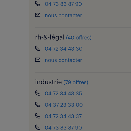
04 73 83 87 90
nous contacter
rh-&-légal
(
40 offres
)
04 72 34 43 30
nous contacter
industrie
(
79 offres
)
04 72 34 43 35
04 37 23 33 00
04 72 34 43 37
04 73 83 87 90